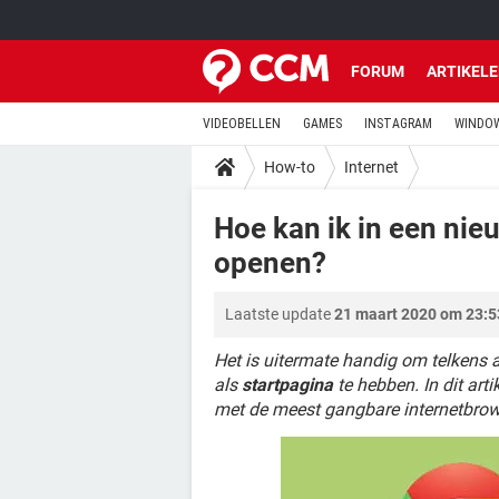
FORUM
ARTIKEL
VIDEOBELLEN
GAMES
INSTAGRAM
WINDOW
How-to
Internet
Hoe kan ik in een nie
openen?
Laatste update
21 maart 2020 om 23:5
Het is uitermate handig om telkens a
als
startpagina
te hebben. In dit arti
met de meest gangbare internetbrow