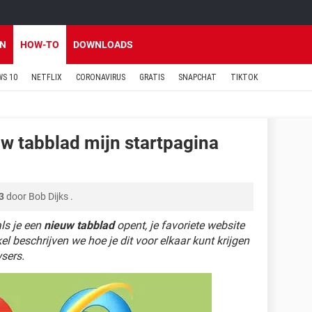
EN
HOW-TO
DOWNLOADS
S 10
NETFLIX
CORONAVIRUS
GRATIS
SNAPCHAT
TIKTOK
uw tabblad mijn startpagina
3
door
Bob Dijks
.
ls je een
nieuw tabblad
opent, je favoriete website
kel beschrijven we hoe je dit voor elkaar kunt krijgen
sers.