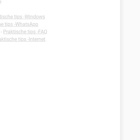
e
tische tips -Windows
he tips -WhatsApp
-
Praktische tips -FAQ
ktische tips -Internet