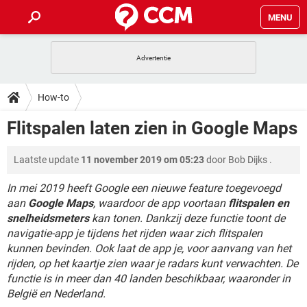
MENU
HOME
VIDEOBELLEN
GAMES
HOW-TO
How-to
INSTAGRAM
WINDOWS 10
VIDEOBELLEN
GAMES
DOWNLOADS
Flitspalen laten zien in Google Maps
NETFLIX
CORONAVIRUS
INSTAGRAM
WINDOWS 10
GRATIS
VIDEOBELLEN
SNAPCHAT
GAMES
FORUM
Laatste update
11 november 2019 om 05:23
door
Bob Dijks
.
NETFLIX
CORONAVIRUS
TIKTOK
INSTAGRAM
WINDOWS 10
GRATIS
VIDEOBELLEN
SNAPCHAT
GAMES
In mei 2019 heeft Google een nieuwe feature toegevoegd
ARTIKELEN
NETFLIX
CORONAVIRUS
aan
Google Maps
, waardoor de app voortaan
flitspalen en
TIKTOK
INSTAGRAM
WINDOWS 10
snelheidsmeters
kan tonen. Dankzij deze functie toont de
GRATIS
VIDEOBELLEN
SNAPCHAT
GAMES
NETFLIX
CORONAVIRUS
navigatie-app je tijdens het rijden waar zich flitspalen
TIKTOK
INSTAGRAM
WINDOWS 10
kunnen bevinden. Ook laat de app je, voor aanvang van het
GRATIS
SNAPCHAT
rijden, op het kaartje zien waar je radars kunt verwachten. De
NETFLIX
CORONAVIRUS
TIKTOK
functie is in meer dan 40 landen beschikbaar, waaronder in
GRATIS
SNAPCHAT
België en Nederland.