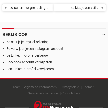
De schermvergrendeling
Zo kies je een veilig
van Android herstellen
wachtwoord
zonder internet
BEKIJK OOK
Zo sluit je je PayPal-rekening
Zo verwijder je een Instagram-account
Je LinkedIn-profiel verbergen
Facebook account verwijderen
Een LinkedIn-profiel verwijderen
Team
Algemene voorwaarden
Privacybeleid
Contact
Gebruiksvoorwaarden
Cookiebeheer