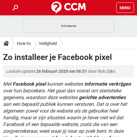
MENU
HOME
VIDEOBELLEN
GAMES
HOW-TO
How-to
Veiligheid
INSTAGRAM
WINDOWS 10
VIDEOBELLEN
GAMES
DOWNLOADS
Zo installeer je Facebook pixel
NETFLIX
CORONAVIRUS
INSTAGRAM
WINDOWS 10
GRATIS
VIDEOBELLEN
SNAPCHAT
GAMES
FORUM
Laatste update
26 februari 2020 om 06:51
door
Bob Dijks
.
NETFLIX
CORONAVIRUS
TIKTOK
INSTAGRAM
WINDOWS 10
GRATIS
VIDEOBELLEN
SNAPCHAT
GAMES
Met
Facebook pixel
kunnen websites
informatie verkrijgen
ARTIKELEN
NETFLIX
CORONAVIRUS
over hun bezoekers. Het gaat dan vooral om statistieke
TIKTOK
INSTAGRAM
WINDOWS 10
gegevens, waardoor deze websites
gerichte advertenties
GRATIS
VIDEOBELLEN
SNAPCHAT
GAMES
NETFLIX
CORONAVIRUS
aan een bepaald publiek kunnen versturen. Dat is over het
TIKTOK
INSTAGRAM
WINDOWS 10
algemeen zowel voor de website als de gebruiker heel
GRATIS
SNAPCHAT
handig, maar er zijn situaties waarin je liever niet wil dat
NETFLIX
CORONAVIRUS
TIKTOK
Facebook of een bepaalde website, zoals die van een
GRATIS
SNAPCHAT
zorgverzekeraar, weet waar jij naar op zoek bent. In deze