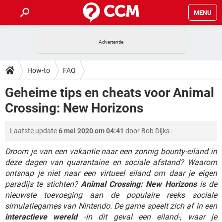
MENU
HOME
VIDEOBELLEN
GAMES
HOW-TO
How-to
FAQ
INSTAGRAM
WINDOWS 10
VIDEOBELLEN
GAMES
DOWNLOADS
Geheime tips en cheats voor Animal
NETFLIX
CORONAVIRUS
INSTAGRAM
WINDOWS 10
Crossing: New Horizons
GRATIS
VIDEOBELLEN
SNAPCHAT
GAMES
FORUM
NETFLIX
CORONAVIRUS
TIKTOK
INSTAGRAM
WINDOWS 10
Laatste update
6 mei 2020 om 04:41
door
Bob Dijks
.
GRATIS
VIDEOBELLEN
SNAPCHAT
GAMES
ARTIKELEN
NETFLIX
CORONAVIRUS
TIKTOK
INSTAGRAM
WINDOWS 10
Droom je van een vakantie naar een zonnig bounty-eiland in
GRATIS
VIDEOBELLEN
SNAPCHAT
GAMES
deze dagen van quarantaine en sociale afstand? Waarom
NETFLIX
CORONAVIRUS
ontsnap je niet naar een virtueel eiland om daar je eigen
TIKTOK
INSTAGRAM
WINDOWS 10
paradijs te stichten?
GRATIS
Animal Crossing: New Horizons
SNAPCHAT
is de
NETFLIX
CORONAVIRUS
nieuwste toevoeging aan de populaire reeks sociale
TIKTOK
simulatiegames van Nintendo. De game speelt zich af in een
GRATIS
SNAPCHAT
interactieve wereld
-in dit geval een eiland-, waar je