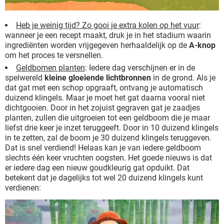
Heb je weinig tijd? Zo gooi je extra kolen op het vuur
:
wanneer je een recept maakt, druk je in het stadium waarin
ingrediënten worden vrijgegeven herhaaldelijk op de
A-knop
om het proces te versnellen.
Geldbomen planten
: Iedere dag verschijnen er in de
spelwereld
kleine gloeiende lichtbronnen
in de grond. Als je
dat gat met een schop opgraaft, ontvang je automatisch
duizend klingels. Maar je moet het gat daarna vooral niet
dichtgooien. Door in het zojuist gegraven gat je zaadjes
planten, zullen die uitgroeien tot een geldboom die je maar
liefst drie keer je inzet teruggeeft. Door in 10 duizend klingels
in te zetten, zal de boom je 30 duizend klingels teruggeven.
Dat is snel verdiend! Helaas kan je van iedere geldboom
slechts één keer vruchten oogsten. Het goede nieuws is dat
er iedere dag een nieuw goudkleurig gat opduikt. Dat
betekent dat je dagelijks tot wel 20 duizend klingels kunt
verdienen: