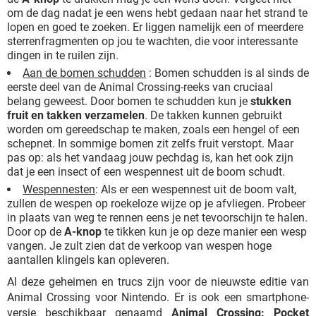
om de dag nadat je een wens hebt gedaan naar het strand te
lopen en goed te zoeken. Er liggen namelijk een of meerdere
sterrenfragmenten op jou te wachten, die voor interessante
dingen in te ruilen zijn.
Aan de bomen schudden
: Bomen schudden is al sinds de
eerste deel van de Animal Crossing-reeks van cruciaal
belang geweest. Door bomen te schudden kun je
stukken
fruit en takken verzamelen
. De takken kunnen gebruikt
worden om gereedschap te maken, zoals een hengel of een
schepnet. In sommige bomen zit zelfs fruit verstopt. Maar
pas op: als het vandaag jouw pechdag is, kan het ook zijn
dat je een insect of een wespennest uit de boom schudt.
Wespennesten
: Als er een wespennest uit de boom valt,
zullen de wespen op roekeloze wijze op je afvliegen. Probeer
in plaats van weg te rennen eens je net tevoorschijn te halen.
Door op de
A-knop
te tikken kun je op deze manier een wesp
vangen. Je zult zien dat de verkoop van wespen hoge
aantallen klingels kan opleveren.
Al deze geheimen en trucs zijn voor de nieuwste editie van
Animal Crossing voor Nintendo. Er is ook een smartphone-
versie beschikbaar genaamd
Animal Crossing: Pocket