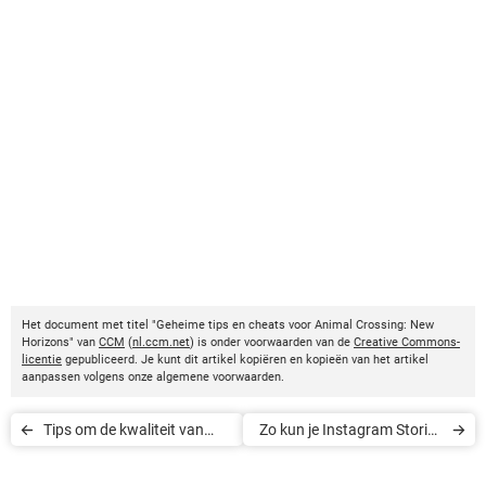
Het document met titel "Geheime tips en cheats voor Animal Crossing: New
Horizons" van
CCM
(
nl.ccm.net
) is onder voorwaarden van de
Creative Commons-
licentie
gepubliceerd. Je kunt dit artikel kopiëren en kopieën van het artikel
aanpassen volgens onze algemene voorwaarden.
Tips om de kwaliteit van
Zo kun je Instagram Stories
videogesprekken te
downloaden