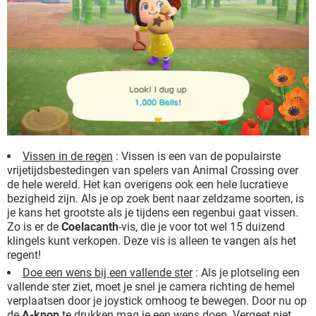
Vissen in de regen
: Vissen is een van de populairste
vrijetijdsbestedingen van spelers van Animal Crossing over
de hele wereld. Het kan overigens ook een hele lucratieve
bezigheid zijn. Als je op zoek bent naar zeldzame soorten, is
je kans het grootste als je tijdens een regenbui gaat vissen.
Zo is er de
Coelacanth
-vis, die je voor tot wel 15 duizend
klingels kunt verkopen. Deze vis is alleen te vangen als het
regent!
Doe een wens bij een vallende ster
: Als je plotseling een
vallende ster ziet, moet je snel je camera richting de hemel
verplaatsen door je joystick omhoog te bewegen. Door nu op
de
A-knop
te drukken mag je een wens doen. Vergeet niet