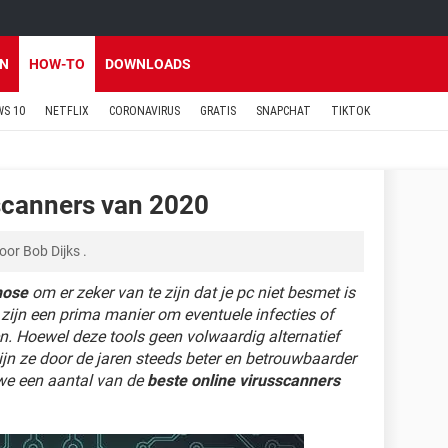
EN
HOW-TO
DOWNLOADS
S 10
NETFLIX
CORONAVIRUS
GRATIS
SNAPCHAT
TIKTOK
sscanners van 2020
oor
Bob Dijks
.
nose
om er zeker van te zijn dat je pc niet besmet is
zijn een prima manier om eventuele infecties of
en. Hoewel deze tools geen volwaardig alternatief
ijn ze door de jaren steeds beter en betrouwbaarder
we een aantal van de
beste online virusscanners