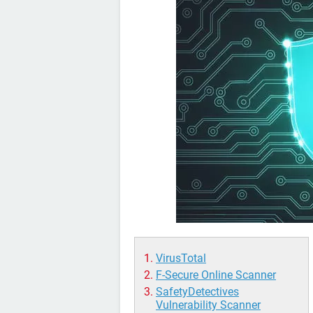
VirusTotal
F-Secure Online Scanner
SafetyDetectives
Vulnerability Scanner