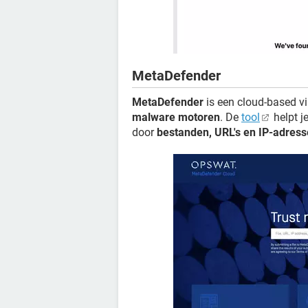
MetaDefender
MetaDefender
is een cloud-based v
malware motoren
. De
tool
helpt j
door
bestanden, URL's en IP-adres