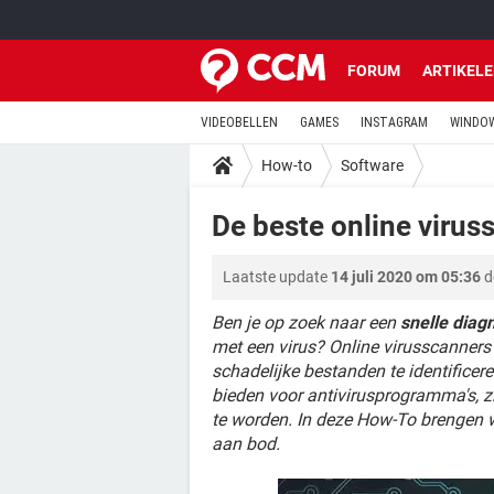
FORUM
ARTIKEL
VIDEOBELLEN
GAMES
INSTAGRAM
WINDOW
How-to
Software
De beste online viru
Laatste update
14 juli 2020 om 05:36
d
Ben je op zoek naar een
snelle diag
met een virus? Online virusscanners 
schadelijke bestanden te identificer
bieden voor antivirusprogramma's, z
te worden. In deze How-To brengen 
aan bod.