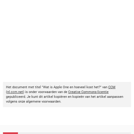
Het document met titel "Wat is Apple One en hoeveel kost het?" van
CCM
(
nl.ccm.net
) is onder voorwaarden van de
Creative Commons-licentie
gepubliceerd. Je kunt dit artikel kopiëren en kopieën van het artikel aanpassen
volgens onze algemene voorwaarden.