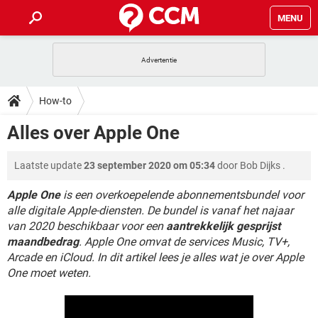
MENU
HOME
VIDEOBELLEN
GAMES
HOW-TO
How-to
INSTAGRAM
WINDOWS 10
VIDEOBELLEN
GAMES
DOWNLOADS
Alles over Apple One
NETFLIX
CORONAVIRUS
INSTAGRAM
WINDOWS 10
GRATIS
VIDEOBELLEN
SNAPCHAT
GAMES
FORUM
Laatste update
23 september 2020 om 05:34
door
Bob Dijks
.
NETFLIX
CORONAVIRUS
TIKTOK
INSTAGRAM
WINDOWS 10
GRATIS
VIDEOBELLEN
SNAPCHAT
GAMES
Apple One
is een overkoepelende abonnementsbundel voor
ARTIKELEN
NETFLIX
CORONAVIRUS
alle digitale Apple-diensten. De bundel is vanaf het najaar
TIKTOK
INSTAGRAM
WINDOWS 10
van 2020 beschikbaar voor een
aantrekkelijk gesprijst
GRATIS
VIDEOBELLEN
SNAPCHAT
GAMES
NETFLIX
CORONAVIRUS
maandbedrag
. Apple One omvat de services Music, TV+,
TIKTOK
INSTAGRAM
WINDOWS 10
Arcade en iCloud. In dit artikel lees je alles wat je over Apple
GRATIS
SNAPCHAT
One moet weten.
NETFLIX
CORONAVIRUS
TIKTOK
GRATIS
SNAPCHAT