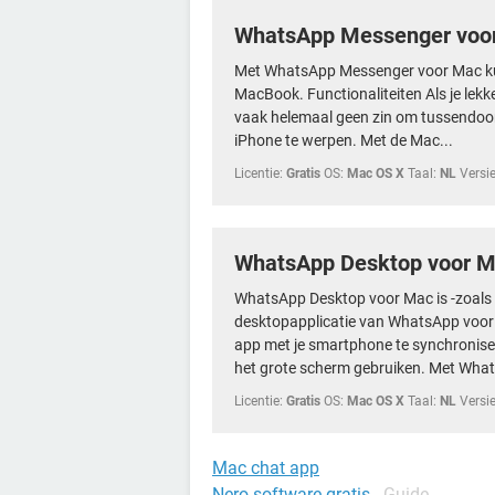
WhatsApp Messenger voo
Met WhatsApp Messenger voor Mac kun
MacBook. Functionaliteiten Als je lekke
vaak helemaal geen zin om tussendoor 
iPhone te werpen. Met de Mac...
Licentie:
Gratis
OS:
Mac OS X
Taal:
NL
Versie
WhatsApp Desktop voor 
WhatsApp Desktop voor Mac is -zoals 
desktopapplicatie van WhatsApp voor
app met je smartphone te synchronise
het grote scherm gebruiken. Met What
Licentie:
Gratis
OS:
Mac OS X
Taal:
NL
Versie
Mac chat app
Nero software gratis
- Guide