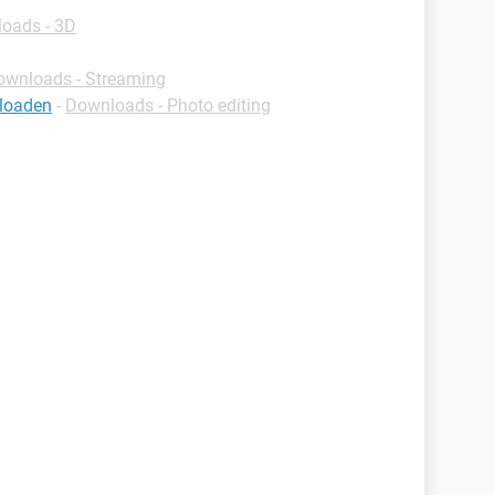
oads - 3D
ownloads - Streaming
nloaden
-
Downloads - Photo editing