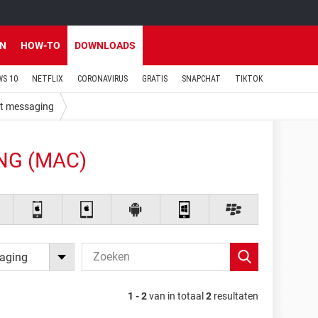
EN
HOW-TO
DOWNLOADS
S 10
NETFLIX
CORONAVIRUS
GRATIS
SNAPCHAT
TIKTOK
nt messaging
NG (MAC)
saging
1 - 2
van in totaal
2
resultaten