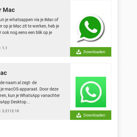
r Mac
 je whatsappen via je iMac of
r op je Mac zit te werken, heb je
ook nog eens een blik op je
:
1.1
Downloaden
Mac
de naam al zegt- de
 je macOS-apparaat. Door deze
ren, kun je WhatsApp vanachter
sApp Desktop...
:
2.2112.10
Downloaden