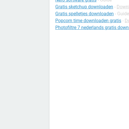
Gratis sketchup downloaden
-
Downl
Gratis spelletjes downloaden
- Guide
Popcorn time downloaden gratis
-
D
Photofiltre 7 nederlands gratis dow