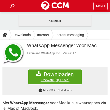
MENU
HOME
VIDEOBELLEN
GAMES
HOW-TO
Downloads
Internet
Instant messaging
INSTAGRAM
WINDOWS 10
VIDEOBELLEN
GAMES
DOWNLOADS
WhatsApp Messenger voor Mac
NETFLIX
CORONAVIRUS
INSTAGRAM
WINDOWS 10
GRATIS
VIDEOBELLEN
SNAPCHAT
GAMES
Fabrikant:
WhatsApp Inc.
Versie:
1.1
FORUM
NETFLIX
CORONAVIRUS
TIKTOK
INSTAGRAM
WINDOWS 10
GRATIS
VIDEOBELLEN
SNAPCHAT
GAMES
ARTIKELEN
NETFLIX
CORONAVIRUS
Downloaden
TIKTOK
INSTAGRAM
WINDOWS 10
GRATIS
VIDEOBELLEN
SNAPCHAT
GAMES
Freeware
(58,15 Mo)
NETFLIX
CORONAVIRUS
TIKTOK
INSTAGRAM
WINDOWS 10
Mac OS X
-
Nederlands
GRATIS
SNAPCHAT
NETFLIX
CORONAVIRUS
TIKTOK
Met
WhatsApp Messenger
voor Mac kun je whatsappen via
GRATIS
SNAPCHAT
je iMac of MacBook.