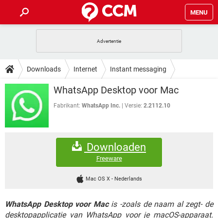
MENU
HOME
VIDEOBELLEN
GAMES
HOW-TO
Downloads
Internet
Instant messaging
INSTAGRAM
WINDOWS 10
VIDEOBELLEN
GAMES
DOWNLOADS
WhatsApp Desktop voor Mac
NETFLIX
CORONAVIRUS
INSTAGRAM
WINDOWS 10
GRATIS
VIDEOBELLEN
SNAPCHAT
GAMES
Fabrikant:
WhatsApp Inc.
Versie:
2.2112.10
FORUM
NETFLIX
CORONAVIRUS
TIKTOK
INSTAGRAM
WINDOWS 10
GRATIS
VIDEOBELLEN
SNAPCHAT
GAMES
ARTIKELEN
NETFLIX
CORONAVIRUS
Downloaden
TIKTOK
INSTAGRAM
WINDOWS 10
GRATIS
VIDEOBELLEN
SNAPCHAT
GAMES
Freeware
NETFLIX
CORONAVIRUS
TIKTOK
INSTAGRAM
WINDOWS 10
Mac OS X
-
Nederlands
GRATIS
SNAPCHAT
NETFLIX
CORONAVIRUS
TIKTOK
WhatsApp Desktop voor Mac
is -zoals de naam al zegt- de
GRATIS
SNAPCHAT
desktopapplicatie van WhatsApp voor je macOS-apparaat.