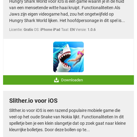
Hungry Shark World voor iOS is een game waarin je in de huid
TIKTOK
van een mensetende witte haai kruipt. Functionaliteiten Als
Jaws zijn eigen videogame had, zou het ongetwijfeld op
Hungry Shark World lijken. Het hoofdpersonage in dit spel is...
Licentie:
Gratis
OS:
iPhone iPad
Taal:
EN
Versie:
1.0.6
Downloaden
Slither.io voor iOS
Slither.io voor iOS is een razend populaire mobiele game die
veel op het oude Snake van Nokia lijkt. Functionaliteiten In dit
spelletje ben je een klein slangetje dat op zoek gaat naar kleine
kleurrijke bolletjes. Door deze bollen op te...