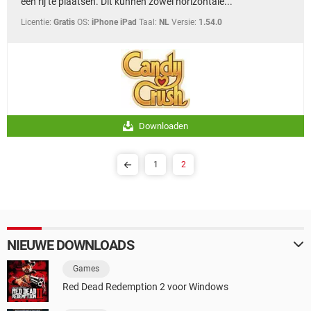
één rij te plaatsen. Dit kunnen zowel horizontale...
Licentie:
Gratis
OS:
iPhone iPad
Taal:
NL
Versie:
1.54.0
Downloaden
1
2
NIEUWE DOWNLOADS
Games
Red Dead Redemption 2 voor Windows