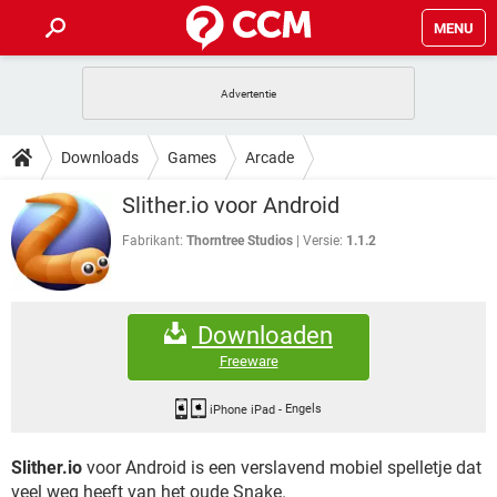
MENU
HOME
VIDEOBELLEN
GAMES
HOW-TO
Downloads
Games
Arcade
INSTAGRAM
WINDOWS 10
VIDEOBELLEN
GAMES
DOWNLOADS
Slither.io voor Android
NETFLIX
CORONAVIRUS
INSTAGRAM
WINDOWS 10
GRATIS
VIDEOBELLEN
SNAPCHAT
GAMES
Fabrikant:
Thorntree Studios
Versie:
1.1.2
FORUM
NETFLIX
CORONAVIRUS
TIKTOK
INSTAGRAM
WINDOWS 10
GRATIS
VIDEOBELLEN
SNAPCHAT
GAMES
ARTIKELEN
NETFLIX
CORONAVIRUS
Downloaden
TIKTOK
INSTAGRAM
WINDOWS 10
GRATIS
VIDEOBELLEN
SNAPCHAT
GAMES
Freeware
NETFLIX
CORONAVIRUS
TIKTOK
INSTAGRAM
WINDOWS 10
GRATIS
SNAPCHAT
iPhone iPad
-
Engels
NETFLIX
CORONAVIRUS
TIKTOK
Slither.io
voor Android is een verslavend mobiel spelletje dat
GRATIS
SNAPCHAT
veel weg heeft van het oude Snake.