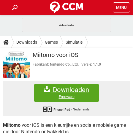
MENU
HOME
VIDEOBELLEN
GAMES
HOW-TO
Downloads
Games
Simulatie
INSTAGRAM
WINDOWS 10
VIDEOBELLEN
GAMES
DOWNLOADS
Miitomo voor iOS
NETFLIX
CORONAVIRUS
INSTAGRAM
WINDOWS 10
GRATIS
VIDEOBELLEN
SNAPCHAT
GAMES
Fabrikant:
Nintendo Co., Ltd.
Versie:
1.1.0
FORUM
NETFLIX
CORONAVIRUS
TIKTOK
INSTAGRAM
WINDOWS 10
GRATIS
VIDEOBELLEN
SNAPCHAT
GAMES
ARTIKELEN
NETFLIX
CORONAVIRUS
Downloaden
TIKTOK
INSTAGRAM
WINDOWS 10
GRATIS
VIDEOBELLEN
SNAPCHAT
GAMES
Freeware
NETFLIX
CORONAVIRUS
TIKTOK
INSTAGRAM
WINDOWS 10
GRATIS
SNAPCHAT
iPhone iPad
-
Nederlands
NETFLIX
CORONAVIRUS
TIKTOK
Miitomo
voor iOS is een kleurrijke en sociale mobiele game
GRATIS
SNAPCHAT
die door Nintendo ontwikkeld is.