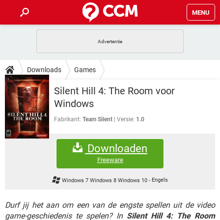
MENU
HOME
VIDEOBELLEN
GAMES
HOW-TO
Downloads
Games
INSTAGRAM
WINDOWS 10
VIDEOBELLEN
GAMES
DOWNLOADS
Silent Hill 4: The Room voor
NETFLIX
CORONAVIRUS
INSTAGRAM
WINDOWS 10
Windows
GRATIS
VIDEOBELLEN
SNAPCHAT
GAMES
FORUM
NETFLIX
CORONAVIRUS
Fabrikant:
Team Silent
Versie:
1.0
TIKTOK
INSTAGRAM
WINDOWS 10
GRATIS
VIDEOBELLEN
SNAPCHAT
GAMES
ARTIKELEN
NETFLIX
CORONAVIRUS
Downloaden
TIKTOK
INSTAGRAM
WINDOWS 10
GRATIS
VIDEOBELLEN
SNAPCHAT
GAMES
Freeware
NETFLIX
CORONAVIRUS
TIKTOK
INSTAGRAM
WINDOWS 10
Windows 7 Windows 8 Windows 10
-
Engels
GRATIS
SNAPCHAT
NETFLIX
CORONAVIRUS
TIKTOK
Durf jij het aan om een van de engste spellen uit de video
GRATIS
SNAPCHAT
game-geschiedenis te spelen? In
Silent Hill 4: The Room