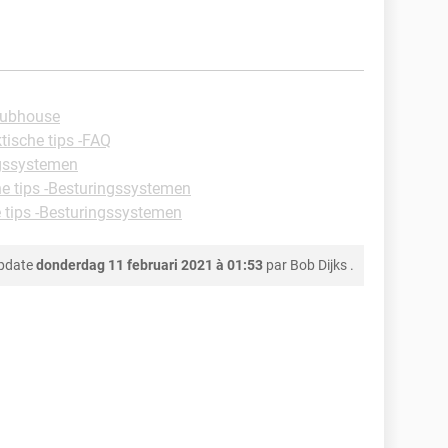
Clubhouse
tische tips -FAQ
gssystemen
he tips -Besturingssystemen
 tips -Besturingssystemen
update
donderdag 11 februari 2021 à 01:53
par
Bob Dijks
.