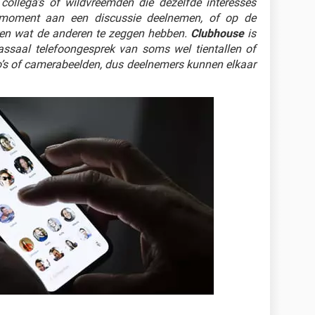
collega’s of wildvreemden die dezelfde interesses
 moment aan een discussie deelnemen, of op de
ren wat de anderen te zeggen hebben.
Clubhouse
is
assaal telefoongesprek van soms wel tientallen of
o’s of camerabeelden, dus deelnemers kunnen elkaar