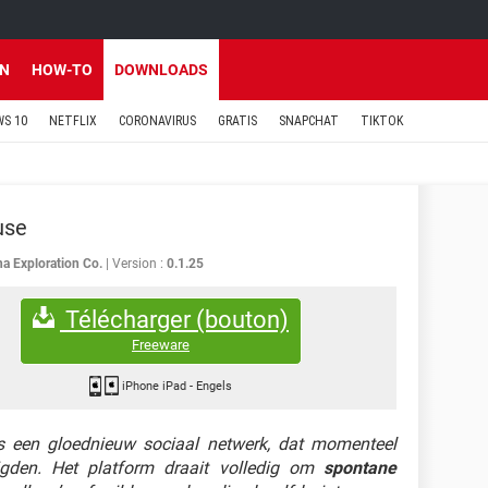
EN
HOW-TO
DOWNLOADS
S 10
NETFLIX
CORONAVIRUS
GRATIS
SNAPCHAT
TIKTOK
use
ha Exploration Co.
Version :
0.1.25
Télécharger (bouton)
Freeware
iPhone iPad
-
Engels
is een gloednieuw sociaal netwerk, dat momenteel
digden. Het platform draait volledig om
spontane