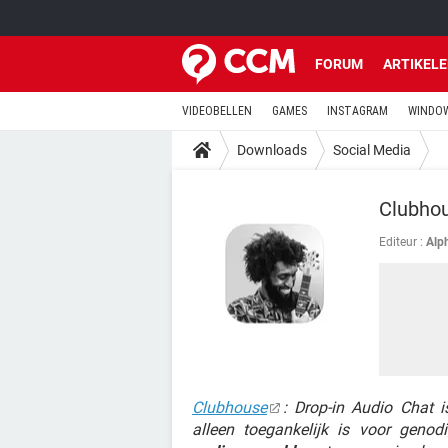
FORUM
ARTIKEL
VIDEOBELLEN
GAMES
INSTAGRAM
WINDOW
Downloads
Social Media
Clubho
Editeur :
Alp
Clubhouse
: Drop-in Audio Chat 
alleen toegankelijk is voor geno