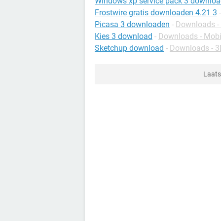
Windows xp service pack 3 downlo
Frostwire gratis downloaden 4.21 3
Picasa 3 downloaden
-
Downloads -
Kies 3 download
-
Downloads - Mobi
Sketchup download
-
Downloads - 3
Laats