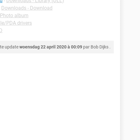
ad
-
Downloads - Library (DLL)
-
Downloads - Download
 Photo album
le/PDA drivers
D
te update
woensdag 22 april 2020 à 00:09
par
Bob Dijks
.