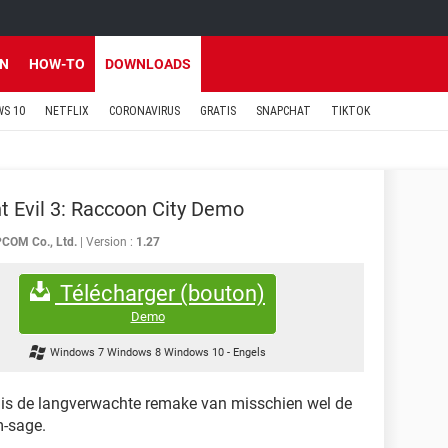
EN
HOW-TO
DOWNLOADS
S 10
NETFLIX
CORONAVIRUS
GRATIS
SNAPCHAT
TIKTOK
t Evil 3: Raccoon City Demo
COM Co., Ltd.
Version :
1.27
Télécharger (bouton)
Demo
Windows 7 Windows 8 Windows 10
-
Engels
is de langverwachte remake van misschien wel de
m-sage.