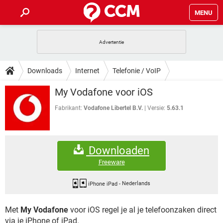
MENU
HOME
VIDEOBELLEN
GAMES
HOW-TO
Downloads
Internet
Telefonie / VoIP
INSTAGRAM
WINDOWS 10
VIDEOBELLEN
GAMES
DOWNLOADS
My Vodafone voor iOS
NETFLIX
CORONAVIRUS
INSTAGRAM
WINDOWS 10
GRATIS
VIDEOBELLEN
SNAPCHAT
GAMES
Fabrikant:
Vodafone Libertel B.V.
Versie:
5.63.1
FORUM
NETFLIX
CORONAVIRUS
TIKTOK
INSTAGRAM
WINDOWS 10
GRATIS
VIDEOBELLEN
SNAPCHAT
GAMES
ARTIKELEN
NETFLIX
CORONAVIRUS
Downloaden
TIKTOK
INSTAGRAM
WINDOWS 10
GRATIS
VIDEOBELLEN
SNAPCHAT
GAMES
Freeware
NETFLIX
CORONAVIRUS
TIKTOK
INSTAGRAM
WINDOWS 10
GRATIS
SNAPCHAT
iPhone iPad
-
Nederlands
NETFLIX
CORONAVIRUS
TIKTOK
Met
My Vodafone
voor iOS regel je al je telefoonzaken direct
GRATIS
SNAPCHAT
via je iPhone of iPad.