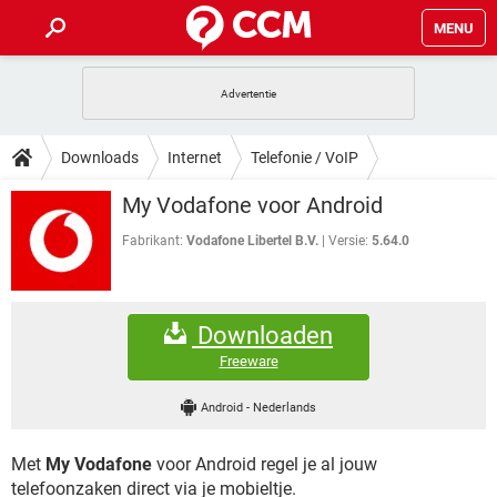
MENU
HOME
VIDEOBELLEN
GAMES
HOW-TO
Downloads
Internet
Telefonie / VoIP
INSTAGRAM
WINDOWS 10
VIDEOBELLEN
GAMES
DOWNLOADS
My Vodafone voor Android
NETFLIX
CORONAVIRUS
INSTAGRAM
WINDOWS 10
GRATIS
VIDEOBELLEN
SNAPCHAT
GAMES
Fabrikant:
Vodafone Libertel B.V.
Versie:
5.64.0
FORUM
NETFLIX
CORONAVIRUS
TIKTOK
INSTAGRAM
WINDOWS 10
GRATIS
VIDEOBELLEN
SNAPCHAT
GAMES
ARTIKELEN
NETFLIX
CORONAVIRUS
Downloaden
TIKTOK
INSTAGRAM
WINDOWS 10
GRATIS
VIDEOBELLEN
SNAPCHAT
GAMES
Freeware
NETFLIX
CORONAVIRUS
TIKTOK
INSTAGRAM
WINDOWS 10
Android
-
Nederlands
GRATIS
SNAPCHAT
NETFLIX
CORONAVIRUS
TIKTOK
Met
My Vodafone
voor Android regel je al jouw
GRATIS
SNAPCHAT
telefoonzaken direct via je mobieltje.