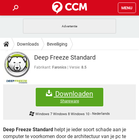
MENU
HOME
VIDEOBELLEN
GAMES
HOW-TO
Downloads
Beveiliging
INSTAGRAM
WINDOWS 10
VIDEOBELLEN
GAMES
DOWNLOADS
Deep Freeze Standard
NETFLIX
CORONAVIRUS
INSTAGRAM
WINDOWS 10
GRATIS
VIDEOBELLEN
SNAPCHAT
GAMES
Fabrikant:
Faronics
Versie:
8.5
FORUM
NETFLIX
CORONAVIRUS
TIKTOK
INSTAGRAM
WINDOWS 10
GRATIS
VIDEOBELLEN
SNAPCHAT
GAMES
ARTIKELEN
NETFLIX
CORONAVIRUS
Downloaden
TIKTOK
INSTAGRAM
WINDOWS 10
GRATIS
VIDEOBELLEN
SNAPCHAT
GAMES
Shareware
NETFLIX
CORONAVIRUS
TIKTOK
INSTAGRAM
WINDOWS 10
Windows 7 Windows 8 Windows 10
-
Nederlands
GRATIS
SNAPCHAT
NETFLIX
CORONAVIRUS
TIKTOK
Deep Freeze Standard
helpt je ieder soort schade aan je
GRATIS
SNAPCHAT
computer te voorkomen door de architectuur van je pc te