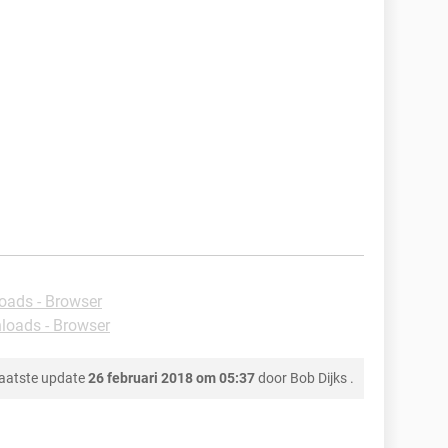
oads - Browser
loads - Browser
aatste update
26 februari 2018 om 05:37
door
Bob Dijks
.