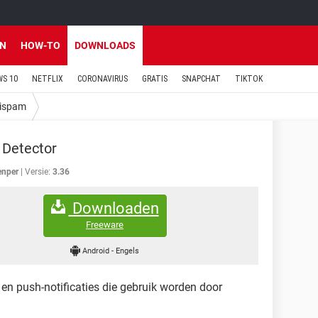
EN
HOW-TO
DOWNLOADS
S 10
NETFLIX
CORONAVIRUS
GRATIS
SNAPCHAT
TIKTOK
ispam
 Detector
enper
Versie:
3.36
Downloaden
Freeware
Android
-
Engels
en push-notificaties die gebruik worden door