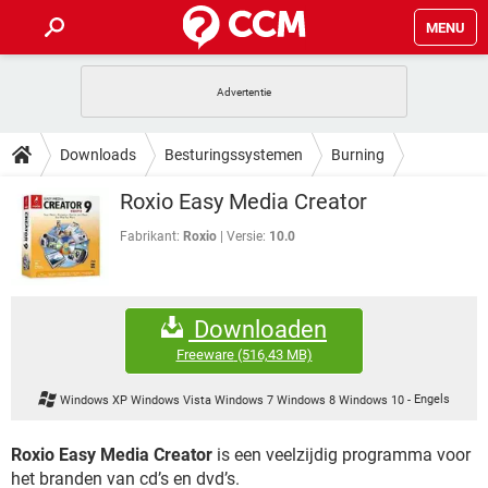
MENU
HOME
VIDEOBELLEN
GAMES
HOW-TO
Downloads
Besturingssystemen
Burning
INSTAGRAM
WINDOWS 10
VIDEOBELLEN
GAMES
DOWNLOADS
Roxio Easy Media Creator
NETFLIX
CORONAVIRUS
INSTAGRAM
WINDOWS 10
GRATIS
VIDEOBELLEN
SNAPCHAT
GAMES
Fabrikant:
Roxio
Versie:
10.0
FORUM
NETFLIX
CORONAVIRUS
TIKTOK
INSTAGRAM
WINDOWS 10
GRATIS
VIDEOBELLEN
SNAPCHAT
GAMES
ARTIKELEN
NETFLIX
CORONAVIRUS
Downloaden
TIKTOK
INSTAGRAM
WINDOWS 10
GRATIS
VIDEOBELLEN
SNAPCHAT
GAMES
Freeware
(516,43 MB)
NETFLIX
CORONAVIRUS
TIKTOK
INSTAGRAM
WINDOWS 10
Windows XP Windows Vista Windows 7 Windows 8 Windows 10
-
Engels
GRATIS
SNAPCHAT
NETFLIX
CORONAVIRUS
TIKTOK
Roxio Easy Media Creator
is een veelzijdig programma voor
GRATIS
SNAPCHAT
het branden van cd’s en dvd’s.