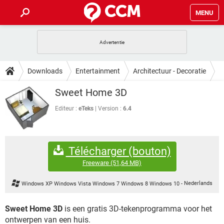
MENU
HOME
VIDEOBELLEN
GAMES
HOW-TO
Downloads
Entertainment
Architectuur - Decoratie
INSTAGRAM
WINDOWS 10
VIDEOBELLEN
GAMES
DOWNLOADS
Sweet Home 3D
NETFLIX
CORONAVIRUS
INSTAGRAM
WINDOWS 10
GRATIS
VIDEOBELLEN
SNAPCHAT
GAMES
Editeur :
eTeks
Version :
6.4
FORUM
NETFLIX
CORONAVIRUS
TIKTOK
INSTAGRAM
WINDOWS 10
GRATIS
VIDEOBELLEN
SNAPCHAT
GAMES
ARTIKELEN
NETFLIX
CORONAVIRUS
Télécharger (bouton)
TIKTOK
INSTAGRAM
WINDOWS 10
GRATIS
VIDEOBELLEN
SNAPCHAT
GAMES
Freeware
(51,64 MB)
NETFLIX
CORONAVIRUS
TIKTOK
INSTAGRAM
WINDOWS 10
Windows XP Windows Vista Windows 7 Windows 8 Windows 10
-
Nederlands
GRATIS
SNAPCHAT
NETFLIX
CORONAVIRUS
TIKTOK
Sweet Home 3D
is een gratis 3D-tekenprogramma voor het
GRATIS
SNAPCHAT
ontwerpen van een huis.