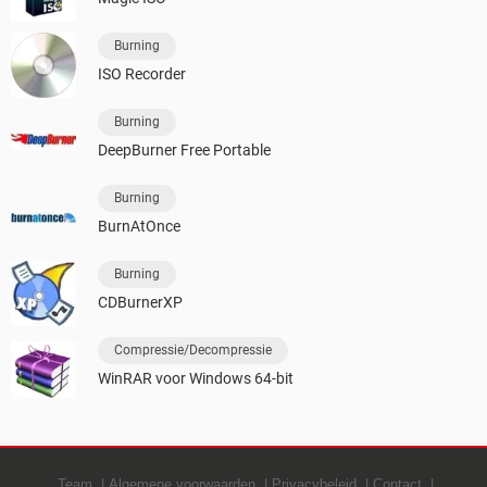
Burning
ISO Recorder
Burning
DeepBurner Free Portable
Burning
BurnAtOnce
Burning
CDBurnerXP
Compressie/Decompressie
WinRAR voor Windows 64-bit
Team
Algemene voorwaarden
Privacybeleid
Contact