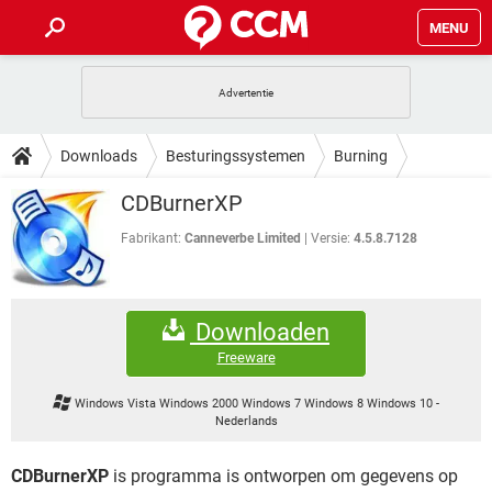
MENU
HOME
VIDEOBELLEN
GAMES
HOW-TO
Downloads
Besturingssystemen
Burning
INSTAGRAM
WINDOWS 10
VIDEOBELLEN
GAMES
DOWNLOADS
CDBurnerXP
NETFLIX
CORONAVIRUS
INSTAGRAM
WINDOWS 10
GRATIS
VIDEOBELLEN
SNAPCHAT
GAMES
Fabrikant:
Canneverbe Limited
Versie:
4.5.8.7128
FORUM
NETFLIX
CORONAVIRUS
TIKTOK
INSTAGRAM
WINDOWS 10
GRATIS
VIDEOBELLEN
SNAPCHAT
GAMES
ARTIKELEN
NETFLIX
CORONAVIRUS
Downloaden
TIKTOK
INSTAGRAM
WINDOWS 10
GRATIS
VIDEOBELLEN
SNAPCHAT
GAMES
Freeware
NETFLIX
CORONAVIRUS
TIKTOK
INSTAGRAM
WINDOWS 10
Windows Vista Windows 2000 Windows 7 Windows 8 Windows 10
-
GRATIS
SNAPCHAT
Nederlands
NETFLIX
CORONAVIRUS
TIKTOK
GRATIS
SNAPCHAT
CDBurnerXP
is programma is ontworpen om gegevens op