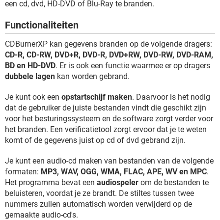
een cd, dvd, HD-DVD of Blu-Ray te branden.
TIKTOK
Functionaliteiten
CDBurnerXP kan gegevens branden op de volgende dragers:
CD-R, CD-RW, DVD+R, DVD-R, DVD+RW, DVD-RW, DVD-RAM,
BD en HD-DVD
. Er is ook een functie waarmee er op dragers
dubbele lagen
kan worden gebrand.
Je kunt ook een
opstartschijf maken
. Daarvoor is het nodig
dat de gebruiker de juiste bestanden vindt die geschikt zijn
voor het besturingssysteem en de software zorgt verder voor
het branden. Een verificatietool zorgt ervoor dat je te weten
komt of de gegevens juist op cd of dvd gebrand zijn.
Je kunt een audio-cd maken van bestanden van de volgende
formaten:
MP3, WAV, OGG, WMA, FLAC, APE, WV en MPC
.
Het programma bevat een
audiospeler
om de bestanden te
beluisteren, voordat je ze brandt. De stiltes tussen twee
nummers zullen automatisch worden verwijderd op de
gemaakte audio-cd's.