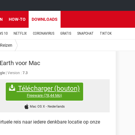
EN
HOW-TO
DOWNLOADS
S 10
NETFLIX
CORONAVIRUS
GRATIS
SNAPCHAT
TIKTOK
Reizen
Earth voor Mac
gle
Version :
7.3
Télécharger (bouton)
Freeware
(78,44 Mo)
Mac OS X
-
Nederlands
tuele reis naar iedere denkbare locatie op onze