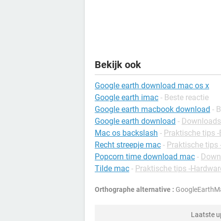
Bekijk ook
Google earth download mac os x
Google earth imac
- Beste reactie
Google earth macbook download
- 
Google earth download
-
Downloads 
Mac os backslash
-
Praktische tips
Recht streepje mac
-
Praktische tips
Popcorn time download mac
-
Downl
Tilde mac
-
Praktische tips -Hardwar
Orthographe alternative :
GoogleEarthMa
Laatste 