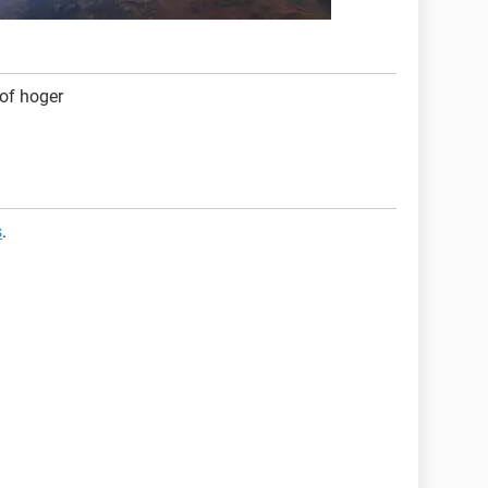
of hoger
s
.