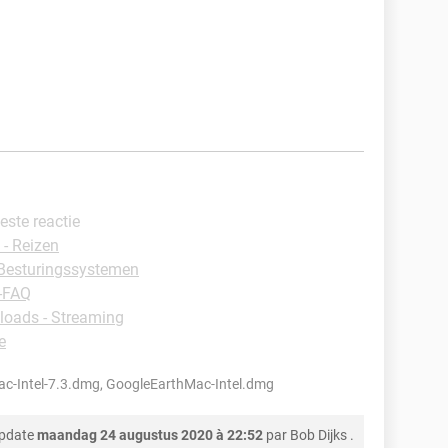
Beste reactie
- Reizen
 -Besturingssystemen
 -FAQ
oads - Streaming
e
c-Intel-7.3.dmg, GoogleEarthMac-Intel.dmg
update
maandag 24 augustus 2020 à 22:52
par
Bob Dijks
.