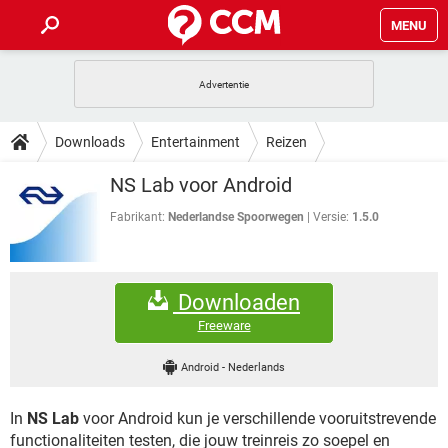
MENU
HOME
VIDEOBELLEN
GAMES
HOW-TO
Downloads
Entertainment
Reizen
INSTAGRAM
WINDOWS 10
VIDEOBELLEN
GAMES
DOWNLOADS
NS Lab voor Android
NETFLIX
CORONAVIRUS
INSTAGRAM
WINDOWS 10
GRATIS
VIDEOBELLEN
SNAPCHAT
GAMES
Fabrikant:
Nederlandse Spoorwegen
Versie:
1.5.0
FORUM
NETFLIX
CORONAVIRUS
TIKTOK
INSTAGRAM
WINDOWS 10
GRATIS
VIDEOBELLEN
SNAPCHAT
GAMES
ARTIKELEN
NETFLIX
CORONAVIRUS
Downloaden
TIKTOK
INSTAGRAM
WINDOWS 10
GRATIS
VIDEOBELLEN
SNAPCHAT
GAMES
Freeware
NETFLIX
CORONAVIRUS
TIKTOK
INSTAGRAM
WINDOWS 10
Android
-
Nederlands
GRATIS
SNAPCHAT
NETFLIX
CORONAVIRUS
TIKTOK
In
NS Lab
voor Android kun je verschillende vooruitstrevende
GRATIS
SNAPCHAT
functionaliteiten testen, die jouw treinreis zo soepel en