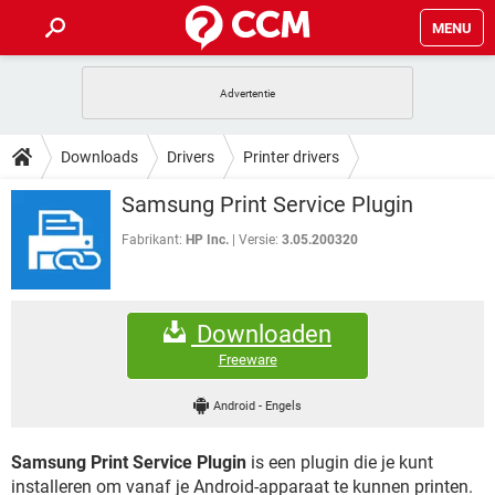
MENU
HOME
VIDEOBELLEN
GAMES
HOW-TO
Downloads
Drivers
Printer drivers
INSTAGRAM
WINDOWS 10
VIDEOBELLEN
GAMES
DOWNLOADS
Samsung Print Service Plugin
NETFLIX
CORONAVIRUS
INSTAGRAM
WINDOWS 10
GRATIS
VIDEOBELLEN
SNAPCHAT
GAMES
Fabrikant:
HP Inc.
Versie:
3.05.200320
FORUM
NETFLIX
CORONAVIRUS
TIKTOK
INSTAGRAM
WINDOWS 10
GRATIS
VIDEOBELLEN
SNAPCHAT
GAMES
ARTIKELEN
NETFLIX
CORONAVIRUS
Downloaden
TIKTOK
INSTAGRAM
WINDOWS 10
GRATIS
VIDEOBELLEN
SNAPCHAT
GAMES
Freeware
NETFLIX
CORONAVIRUS
TIKTOK
INSTAGRAM
WINDOWS 10
Android
-
Engels
GRATIS
SNAPCHAT
NETFLIX
CORONAVIRUS
TIKTOK
Samsung Print Service Plugin
is een plugin die je kunt
GRATIS
SNAPCHAT
installeren om vanaf je Android-apparaat te kunnen printen.