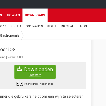
EN
HOW-TO
DOWNLOADS
S 10
NETFLIX
CORONAVIRUS
GRATIS
SNAPCHAT
TIKTOK
Gastronomie
voor iOS
ivino
Versie:
8.8.2
Downloaden
Freeware
iPhone iPad
-
Nederlands
nner die gebruikers helpt om een wijn te selecteren