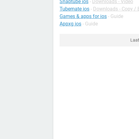
Snaptube ios
-
Downloads - Video
Tubemate ios
-
Downloads - Copy / E
Games & apps for ios
- Guide
Appxg ios
- Guide
Laat