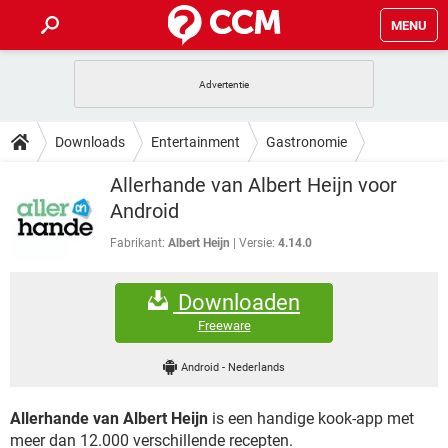
MENU
HOME
VIDEOBELLEN
GAMES
HOW-TO
Downloads
Entertainment
Gastronomie
INSTAGRAM
WINDOWS 10
VIDEOBELLEN
GAMES
DOWNLOADS
Allerhande van Albert Heijn voor
NETFLIX
CORONAVIRUS
INSTAGRAM
WINDOWS 10
Android
GRATIS
VIDEOBELLEN
SNAPCHAT
GAMES
FORUM
NETFLIX
CORONAVIRUS
Fabrikant:
Albert Heijn
Versie:
4.14.0
TIKTOK
INSTAGRAM
WINDOWS 10
GRATIS
VIDEOBELLEN
SNAPCHAT
GAMES
ARTIKELEN
NETFLIX
CORONAVIRUS
Downloaden
TIKTOK
INSTAGRAM
WINDOWS 10
GRATIS
VIDEOBELLEN
SNAPCHAT
GAMES
Freeware
NETFLIX
CORONAVIRUS
TIKTOK
INSTAGRAM
WINDOWS 10
Android
-
Nederlands
GRATIS
SNAPCHAT
NETFLIX
CORONAVIRUS
TIKTOK
Allerhande van Albert Heijn
is een handige kook-app met
GRATIS
SNAPCHAT
meer dan 12.000 verschillende recepten.