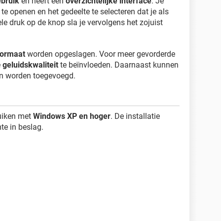
ebruik
en heeft een
overzichtelijke interface
. Je
e openen en het gedeelte te selecteren dat je als
le druk op de knop sla je vervolgens het zojuist
ormaat
worden opgeslagen. Voor meer gevorderde
e
geluidskwaliteit
te beïnvloeden. Daarnaast kunnen
on worden toegevoegd.
uiken met
Windows XP en hoger
. De installatie
te in beslag.