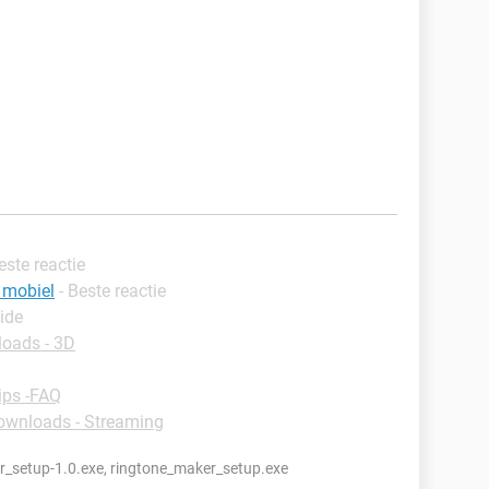
este reactie
 mobiel
- Beste reactie
ide
oads - 3D
ips -FAQ
ownloads - Streaming
_setup-1.0.exe, ringtone_maker_setup.exe