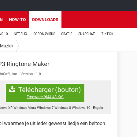
EN
HOW-TO
DOWNLOADS
S 10
NETFLIX
CORONAVIRUS
GRATIS
SNAPCHAT
TIKTOK
Muziek
P3 Ringtone Maker
oSoft, Inc.
Version :
1.0
Télécharger (bouton)
Freeware
(644,43 Ko)
dows XP Windows Vista Windows 7 Windows 8 Windows 10
-
Engels
ol waarmee je uit ieder gewenst liedje een beltoon