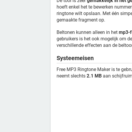
De tool is zeer
gemakkelijk in het g
hoeft enkel het te bewerken nummer t
ringtone wilt opslaan. Met één simpe
gemaakte fragment op.
Beltonen kunnen alleen in het
mp3-f
gebruikers is het ook mogelijk om d
verschillende effecten aan de belto
Systeemeisen
Free MP3 Ringtone Maker is te gebr
neemt slechts
2.1 MB
aan schijfruim