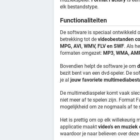
elk bestandstype.
Functionaliteiten
De software is speciaal ontwikkeld
betrekking tot de
videobestanden co
MPG, AVI, WMV, FLV en SWF
. Als 
formaten omgezet:
MP3, WMA, AMR
Bovendien helpt de software je om
d
bezit bent van een dvd-speler. De so
je al
jouw favoriete multimediabes
De multimediaspeler komt vaak slec
niet meer af te spelen zijn. Format F
mogelijkheid om ze nogmaals af te 
Het is prettig om op elk willekeuri
applicatie maakt
video's en muziek
waardoor je naar believen over deze