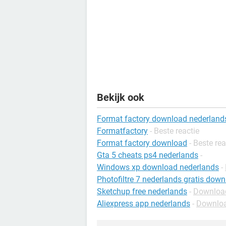
Bekijk ook
Format factory download nederland
Formatfactory
- Beste reactie
Format factory download
- Beste rea
Gta 5 cheats ps4 nederlands
-
Windows xp download nederlands
-
Photofiltre 7 nederlands gratis dow
Sketchup free nederlands
-
Download
Aliexpress app nederlands
-
Download