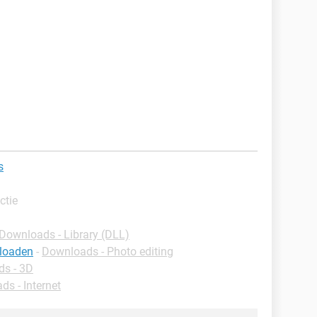
s
ctie
Downloads - Library (DLL)
nloaden
-
Downloads - Photo editing
s - 3D
s - Internet