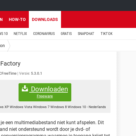
EN
HOW-TO
DOWNLOADS
S 10
NETFLIX
CORONAVIRUS
GRATIS
SNAPCHAT
TIKTOK
ion
Factory
CFreeTime
Versie:
5.3.0.1
Downloaden
Freeware
ws XP Windows Vista Windows 7 Windows 8 Windows 10
-
Nederlands
 je een multimediabestand niet kunt afspelen. Dit
and niet ondersteund wordt door je dvd- of
 conversieprogramma waarmee je toegang krijgt tot