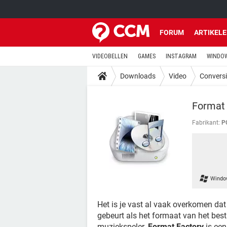
FORUM
ARTIKEL
VIDEOBELLEN
GAMES
INSTAGRAM
WINDOW
Downloads
Video
Convers
Format 
Fabrikant:
P
Windo
Het is je vast al vaak overkomen dat
gebeurt als het formaat van het best
muziekspeler.
Format Factory
is een