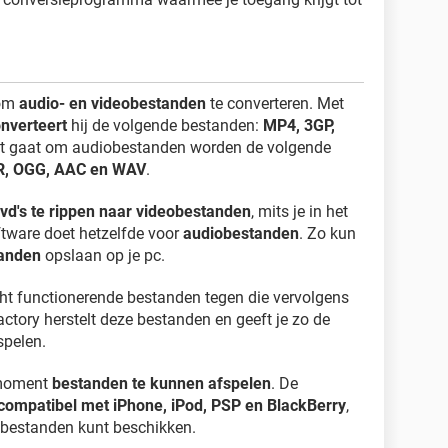
 om
audio- en videobestanden
te converteren. Met
nverteert
hij de volgende bestanden:
MP4, 3GP,
het gaat om audiobestanden worden de volgende
, OGG, AAC en WAV
.
vd's te rippen naar videobestanden
, mits je in het
ftware doet hetzelfde voor
audiobestanden
. Zo kun
tanden
opslaan op je pc.
ht functionerende bestanden tegen die vervolgens
actory herstelt deze bestanden en geeft je zo de
spelen.
g moment
bestanden te kunnen afspelen
. De
 compatibel met iPhone, iPod, PSP en BlackBerry
,
 bestanden kunt beschikken.