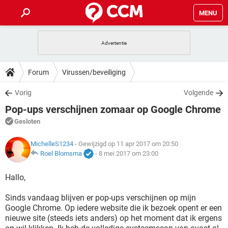
MENU
HOME
VIDEOBELLEN
GAMES
HOW-TO
Forum
Virussen/beveiliging
INSTAGRAM
WINDOWS 10
VIDEOBELLEN
GAMES
DOWNLOADS
Vorig
Volgende
NETFLIX
CORONAVIRUS
INSTAGRAM
WINDOWS 10
Pop-ups verschijnen zomaar op Google Chrome
GRATIS
VIDEOBELLEN
SNAPCHAT
GAMES
FORUM
NETFLIX
CORONAVIRUS
Gesloten
TIKTOK
INSTAGRAM
WINDOWS 10
GRATIS
VIDEOBELLEN
SNAPCHAT
GAMES
ARTIKELEN
MichelleS1234
- Gewijzigd op 11 apr 2017 om 20:50
NETFLIX
CORONAVIRUS
TIKTOK
INSTAGRAM
WINDOWS 10
Roel Blomsma
-
8 mei 2017 om 23:00
GRATIS
VIDEOBELLEN
SNAPCHAT
GAMES
NETFLIX
CORONAVIRUS
Hallo,
TIKTOK
INSTAGRAM
WINDOWS 10
GRATIS
SNAPCHAT
Sinds vandaag blijven er pop-ups verschijnen op mijn
NETFLIX
CORONAVIRUS
TIKTOK
Google Chrome. Op iedere website die ik bezoek opent er een
GRATIS
SNAPCHAT
nieuwe site (steeds iets anders) op het moment dat ik ergens