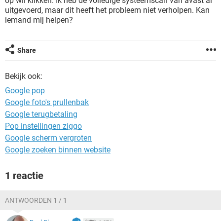
op wil klikken. Ik heb de volledige systeemscan van avast al
TIKTOK
uitgevoerd, maar dit heeft het probleem niet verholpen. Kan
iemand mij helpen?
Share
Bekijk ook:
Google pop
Google foto's prullenbak
Google terugbetaling
Pop instellingen ziggo
Google scherm vergroten
Google zoeken binnen website
1 reactie
ANTWOORDEN 1 / 1