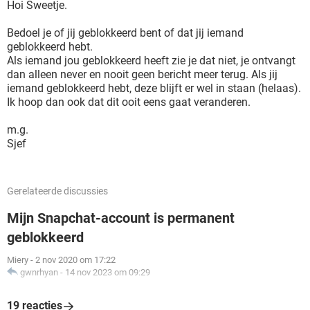
Hoi Sweetje.
Bedoel je of jij geblokkeerd bent of dat jij iemand
geblokkeerd hebt.
Als iemand jou geblokkeerd heeft zie je dat niet, je ontvangt
dan alleen never en nooit geen bericht meer terug. Als jij
iemand geblokkeerd hebt, deze blijft er wel in staan (helaas).
Ik hoop dan ook dat dit ooit eens gaat veranderen.
m.g.
Sjef
Gerelateerde discussies
Mijn Snapchat-account is permanent
geblokkeerd
Miery
-
2 nov 2020 om 17:22
gwnrhyan
-
14 nov 2023 om 09:29
19 reacties