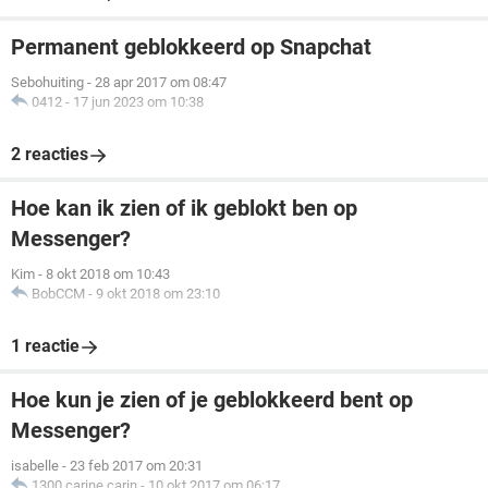
Permanent geblokkeerd op Snapchat
Sebohuiting
-
28 apr 2017 om 08:47
0412
-
17 jun 2023 om 10:38
2 reacties
Hoe kan ik zien of ik geblokt ben op
Messenger?
Kim
-
8 okt 2018 om 10:43
BobCCM
-
9 okt 2018 om 23:10
1 reactie
Hoe kun je zien of je geblokkeerd bent op
Messenger?
isabelle
-
23 feb 2017 om 20:31
1300 carine carin
-
10 okt 2017 om 06:17