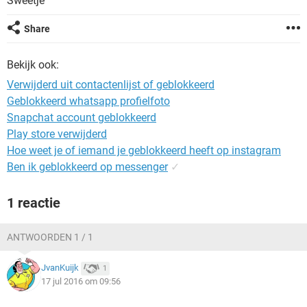
Sweetje
TIKTOK
Share
Bekijk ook:
Verwijderd uit contactenlijst of geblokkeerd
Geblokkeerd whatsapp profielfoto
Snapchat account geblokkeerd
Play store verwijderd
Hoe weet je of iemand je geblokkeerd heeft op instagram
Ben ik geblokkeerd op messenger
✓
1 reactie
ANTWOORDEN 1 / 1
JvanKuijk
1
17 jul 2016 om 09:56