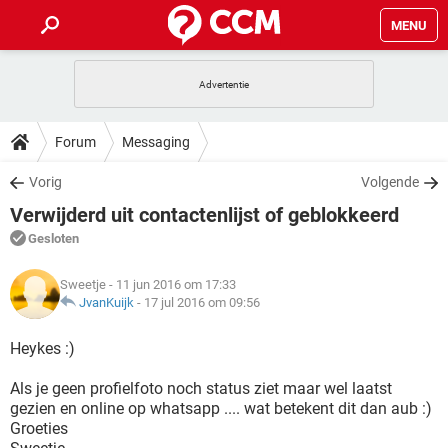
MENU
HOME
VIDEOBELLEN
GAMES
HOW-TO
Forum
Messaging
INSTAGRAM
WINDOWS 10
VIDEOBELLEN
GAMES
DOWNLOADS
Vorig
Volgende
NETFLIX
CORONAVIRUS
INSTAGRAM
WINDOWS 10
Verwijderd uit contactenlijst of geblokkeerd
GRATIS
VIDEOBELLEN
SNAPCHAT
GAMES
FORUM
NETFLIX
CORONAVIRUS
Gesloten
TIKTOK
INSTAGRAM
WINDOWS 10
GRATIS
VIDEOBELLEN
SNAPCHAT
GAMES
ARTIKELEN
NETFLIX
Sweetje
- 11 jun 2016 om 17:33
CORONAVIRUS
TIKTOK
INSTAGRAM
WINDOWS 10
JvanKuijk
-
17 jul 2016 om 09:56
GRATIS
VIDEOBELLEN
SNAPCHAT
GAMES
NETFLIX
CORONAVIRUS
Heykes :)
TIKTOK
INSTAGRAM
WINDOWS 10
GRATIS
SNAPCHAT
Als je geen profielfoto noch status ziet maar wel laatst
NETFLIX
CORONAVIRUS
TIKTOK
gezien en online op whatsapp .... wat betekent dit dan aub :)
GRATIS
SNAPCHAT
Groeties