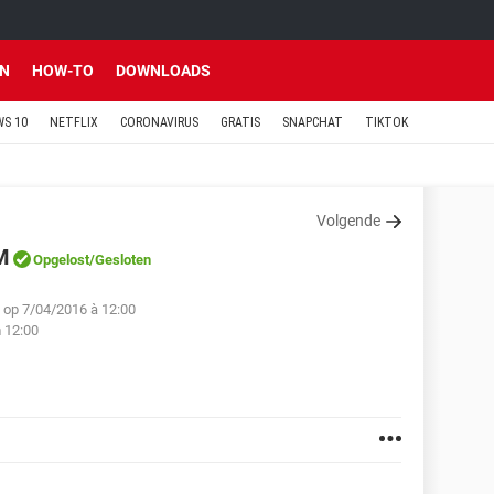
EN
HOW-TO
DOWNLOADS
S 10
NETFLIX
CORONAVIRUS
GRATIS
SNAPCHAT
TIKTOK
Volgende
M
Opgelost
/Gesloten
 op 7/04/2016 à 12:00
 12:00