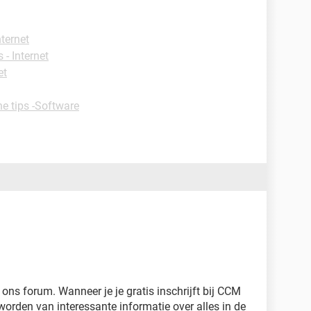
nternet
 - Internet
et
he tips -Software
ns forum. Wanneer je je gratis inschrijft bij CCM
orden van interessante informatie over alles in de