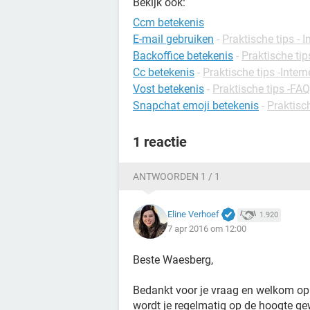
Bekijk ook:
Ccm betekenis
E-mail gebruiken
-
Praktische tips - I
Backoffice betekenis
-
Praktische tips
Cc betekenis
-
Praktische tips -Intern
Vost betekenis
-
Praktische tips -FAQ
Snapchat emoji betekenis
-
Praktisc
1 reactie
ANTWOORDEN 1 / 1
Eline Verhoef
1.920
7 apr 2016 om 12:00
Beste Waesberg,
Bedankt voor je vraag en welkom op o
wordt je regelmatig op de hoogte gew