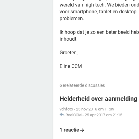
wereld van high tech. We bieden on
voor smartphone, tablet en desktop. 
problemen.
Ik hoop dat je zo een beter beeld h
inhoudt.
Groeten,
Eline CCM
Gerelateerde discussies
Helderheid over aanmeldin
vdhfoto
-
25 nov 2016 om 11:09
RoelCCM
-
25 apr 2017 om 21:15
1 reactie