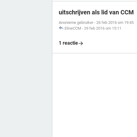
uitschrijven als lid van CCM
Anonieme gebruiker
-
26 feb 2016 om 19:45
ElineCCM
-
29 feb 2016 om 15:11
1 reactie