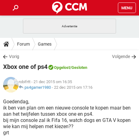
MENU
HOME
VIDEOBELLEN
GAMES
HOW-TO
Forum
Games
INSTAGRAM
WINDOWS 10
VIDEOBELLEN
GAMES
DOWNLOADS
Vorig
Volgende
NETFLIX
CORONAVIRUS
INSTAGRAM
WINDOWS 10
Xbox one of ps4
GRATIS
VIDEOBELLEN
SNAPCHAT
GAMES
Opgelost
/Gesloten
FORUM
NETFLIX
CORONAVIRUS
TIKTOK
INSTAGRAM
WINDOWS 10
robifrtt
- 21 dec 2015 om 16:35
GRATIS
VIDEOBELLEN
SNAPCHAT
GAMES
ARTIKELEN
ps4gamer1980
-
22 dec 2015 om 17:16
NETFLIX
CORONAVIRUS
TIKTOK
INSTAGRAM
WINDOWS 10
GRATIS
VIDEOBELLEN
SNAPCHAT
GAMES
Goedendag,
NETFLIX
CORONAVIRUS
ik ben van plan om een nieuwe console te kopen maar ben
TIKTOK
INSTAGRAM
WINDOWS 10
aan het twijfelen tussen xbox one en ps4.
GRATIS
SNAPCHAT
bij mijn console zal ik Fifa 16, watch dogs en GTA V kopen
NETFLIX
CORONAVIRUS
TIKTOK
wie kan mij helpen met kiezen??
GRATIS
SNAPCHAT
grt