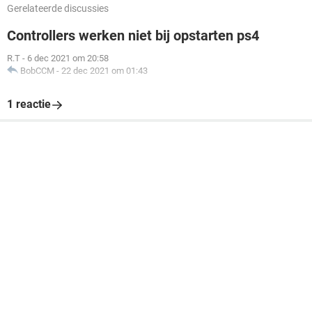
Gerelateerde discussies
Controllers werken niet bij opstarten ps4
R.T
-
6 dec 2021 om 20:58
BobCCM
-
22 dec 2021 om 01:43
1 reactie