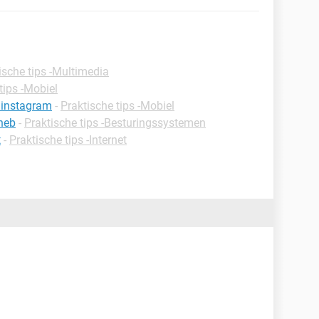
ische tips -Multimedia
tips -Mobiel
 instagram
-
Praktische tips -Mobiel
 heb
-
Praktische tips -Besturingssystemen
t
-
Praktische tips -Internet