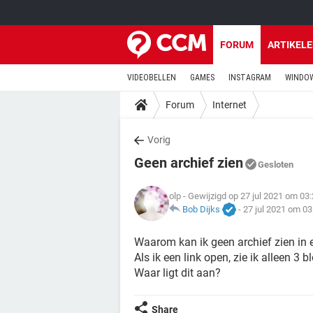
FORUM
ARTIKEL
VIDEOBELLEN
GAMES
INSTAGRAM
WINDOW
Forum
Internet
Vorig
Geen archief zien
Gesloten
olp
- Gewijzigd op 27 jul 2021 om 03
Bob Dijks
-
27 jul 2021 om 03
Waarom kan ik geen archief zien in 
Als ik een link open, zie ik alleen 3 b
Waar ligt dit aan?
Share