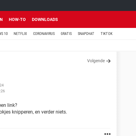
EN
HOW-TO
DOWNLOADS
S 10
NETFLIX
CORONAVIRUS
GRATIS
SNAPCHAT
TIKTOK
Volgende
:24
:26
een link?
lokjes knipperen, en verder niets.