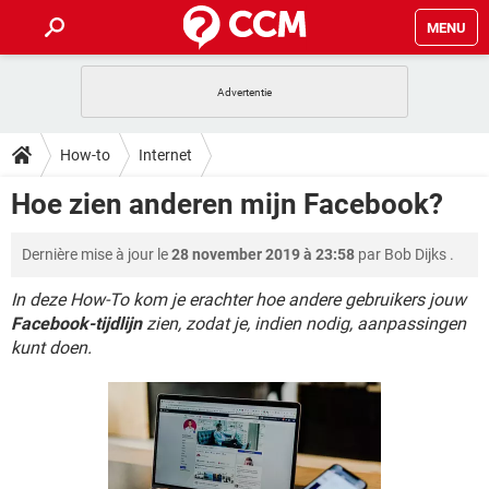
MENU
HOME
VIDEOBELLEN
GAMES
HOW-TO
How-to
Internet
INSTAGRAM
WINDOWS 10
VIDEOBELLEN
GAMES
DOWNLOADS
Hoe zien anderen mijn Facebook?
NETFLIX
CORONAVIRUS
INSTAGRAM
WINDOWS 10
GRATIS
VIDEOBELLEN
SNAPCHAT
GAMES
FORUM
Dernière mise à jour le
28 november 2019 à 23:58
par
Bob Dijks
.
NETFLIX
CORONAVIRUS
TIKTOK
INSTAGRAM
WINDOWS 10
GRATIS
VIDEOBELLEN
SNAPCHAT
GAMES
In deze How-To kom je erachter hoe andere gebruikers jouw
ARTIKELEN
NETFLIX
CORONAVIRUS
Facebook-tijdlijn
zien, zodat je, indien nodig, aanpassingen
TIKTOK
INSTAGRAM
WINDOWS 10
kunt doen.
GRATIS
VIDEOBELLEN
SNAPCHAT
GAMES
NETFLIX
CORONAVIRUS
TIKTOK
INSTAGRAM
WINDOWS 10
GRATIS
SNAPCHAT
NETFLIX
CORONAVIRUS
TIKTOK
GRATIS
SNAPCHAT