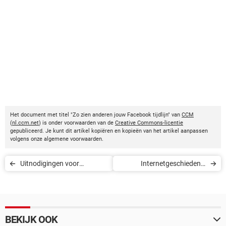
Het document met titel "Zo zien anderen jouw Facebook tijdlijn" van
CCM
(
nl.ccm.net
) is onder voorwaarden van de
Creative Commons-licentie
gepubliceerd. Je kunt dit artikel kopiëren en kopieën van het artikel aanpassen
volgens onze algemene voorwaarden.
Uitnodigingen voor
Internetgeschiedenis
evenementen blokkeren op
PlayStation 4 wissen
Facebook
BEKIJK OOK