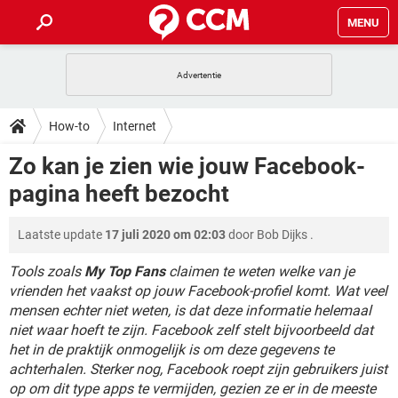
MENU
HOME
VIDEOBELLEN
GAMES
HOW-TO
How-to
Internet
INSTAGRAM
WINDOWS 10
VIDEOBELLEN
GAMES
DOWNLOADS
Zo kan je zien wie jouw Facebook-
NETFLIX
CORONAVIRUS
INSTAGRAM
WINDOWS 10
pagina heeft bezocht
GRATIS
VIDEOBELLEN
SNAPCHAT
GAMES
FORUM
NETFLIX
CORONAVIRUS
TIKTOK
INSTAGRAM
WINDOWS 10
Laatste update
17 juli 2020 om 02:03
door
Bob Dijks
.
GRATIS
VIDEOBELLEN
SNAPCHAT
GAMES
ARTIKELEN
NETFLIX
CORONAVIRUS
TIKTOK
INSTAGRAM
WINDOWS 10
Tools zoals
My Top Fans
claimen te weten welke van je
GRATIS
VIDEOBELLEN
SNAPCHAT
GAMES
vrienden het vaakst op jouw Facebook-profiel komt. Wat veel
NETFLIX
CORONAVIRUS
mensen echter niet weten, is dat deze informatie helemaal
TIKTOK
INSTAGRAM
WINDOWS 10
niet waar hoeft te zijn. Facebook zelf stelt bijvoorbeeld dat
GRATIS
SNAPCHAT
NETFLIX
CORONAVIRUS
het in de praktijk onmogelijk is om deze gegevens te
TIKTOK
achterhalen. Sterker nog, Facebook roept zijn gebruikers juist
GRATIS
SNAPCHAT
op om dit type apps te vermijden, gezien ze er in de meeste