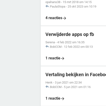
opahans38
-
15 mrt 2018 om 14:15
PaulaStopa
-
25 okt 2023 om 10:19
4 reacties
Verwijderde apps op fb
Serena
-
4 feb 2022 om 16:35
BobCCM
-
12 feb 2022 om 00:13
1 reactie
Vertaling bekijken in Faceb
Henk
-
3 jun 2021 om 22:34
BobCCM
-
5 jun 2021 om 01:16
1 reactie