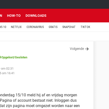
EN
HOW-TO
DOWNLOADS
S 10
NETFLIX
CORONAVIRUS
GRATIS
SNAPCHAT
TIKTOK
Volgende
Opgelost
/Gesloten
9 om 02:31
5 om 16:41
onderdag 15/10 meld hij af en vrijdag morgen
. Pagina of account bestaat niet. Inloggen dus
l dat zijn pagina moet omgezet worden naar een