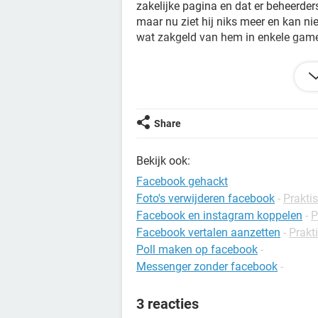
zakelijke pagina en dat er beheerder
maar nu ziet hij niks meer en kan ni
wat zakgeld van hem in enkele games
Iemand enig idee hoe dit op te losse
Vriendelijke groeten.
Share
Bekijk ook:
Facebook gehackt
Foto's verwijderen facebook
-
Praktis
Facebook en instagram koppelen
-
P
Facebook vertalen aanzetten
-
Prakti
Poll maken op facebook
-
Messenger zonder facebook
-
3 reacties