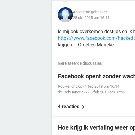
Anonieme gebruiker
25 okt 2015 om 16:41
Is mij ook overkomen destijds en ik h
https://www.facebook.com/hacked
krijgen ... Groetjes Marieke
Gerelateerde discussies
Facebook opent zonder wach
RobHendrickx
-
1 feb 2018 om 16:14
RobHendrickx
-
6 feb 2018 om 07:55
4 reacties
Hoe krijg ik vertaling weer 