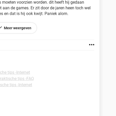
s moeten voorzien worden. dit heeft hij gedaan
et aan de games. Er zit door de jaren heen toch wel
 en dat is hij ook kwijt. Paniek alom.
n.
Meer weergeven
che tips -Internet
raktische tips -FAQ
sche tips -Internet