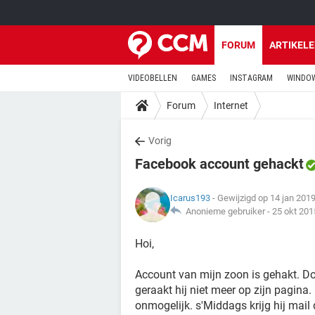
FORUM
ARTIKEL
VIDEOBELLEN
GAMES
INSTAGRAM
WINDOW
Forum
Internet
Vorig
Facebook account gehackt
Icarus193
- Gewijzigd op 14 jan 201
Anonieme gebruiker -
25 okt 201
Hoi,
Account van mijn zoon is gehakt. D
geraakt hij niet meer op zijn pagina
onmogelijk. s'Middags krijg hij mai