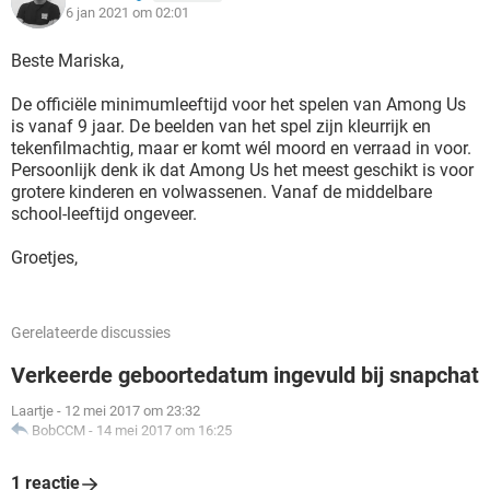
6 jan 2021 om 02:01
Beste Mariska,
De officiële minimumleeftijd voor het spelen van Among Us
is vanaf 9 jaar. De beelden van het spel zijn kleurrijk en
tekenfilmachtig, maar er komt wél moord en verraad in voor.
Persoonlijk denk ik dat Among Us het meest geschikt is voor
grotere kinderen en volwassenen. Vanaf de middelbare
school-leeftijd ongeveer.
Groetjes,
Gerelateerde discussies
Verkeerde geboortedatum ingevuld bij snapchat
Laartje
-
12 mei 2017 om 23:32
BobCCM
-
14 mei 2017 om 16:25
1 reactie