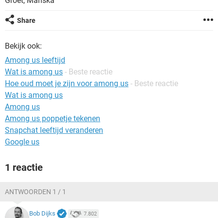
Groet, Mariska
TIKTOK
Share
Bekijk ook:
Among us leeftijd
Wat is among us
- Beste reactie
Hoe oud moet je zijn voor among us
- Beste reactie
Wat is among us
Among us
Among us poppetje tekenen
Snapchat leeftijd veranderen
Google us
1 reactie
ANTWOORDEN 1 / 1
Bob Dijks
7.802