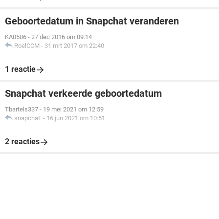
Geboortedatum in Snapchat veranderen
KA0506
-
27 dec 2016 om 09:14
RoelCCM
-
31 mrt 2017 om 22:40
1 reactie
Snapchat verkeerde geboortedatum
Tbartels337
-
19 mei 2021 om 12:59
snapchat.
-
16 jun 2021 om 10:51
2 reacties