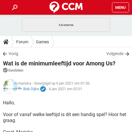
MENU
HOME
VIDEOBELLEN
GAMES
HOW-TO
Forum
Games
INSTAGRAM
WINDOWS 10
VIDEOBELLEN
GAMES
DOWNLOADS
Vorig
Volgende
NETFLIX
CORONAVIRUS
INSTAGRAM
WINDOWS 10
Wat is de minimumleeftijd voor Among Us?
GRATIS
VIDEOBELLEN
SNAPCHAT
GAMES
FORUM
NETFLIX
CORONAVIRUS
Gesloten
TIKTOK
INSTAGRAM
WINDOWS 10
GRATIS
VIDEOBELLEN
SNAPCHAT
GAMES
ARTIKELEN
mariska
- Gewijzigd op 6 jan 2021 om 01:56
NETFLIX
CORONAVIRUS
TIKTOK
INSTAGRAM
WINDOWS 10
Bob Dijks
-
6 jan 2021 om 02:01
GRATIS
VIDEOBELLEN
SNAPCHAT
GAMES
NETFLIX
CORONAVIRUS
Hallo,
TIKTOK
INSTAGRAM
WINDOWS 10
GRATIS
SNAPCHAT
Voor of vanaf welke leeftijd is dit een handig spel? Hoor het
NETFLIX
CORONAVIRUS
TIKTOK
graag.
GRATIS
SNAPCHAT