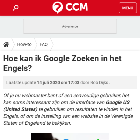
MENU
HOME
VIDEOBELLEN
GAMES
HOW-TO
How-to
FAQ
INSTAGRAM
WINDOWS 10
VIDEOBELLEN
GAMES
DOWNLOADS
Hoe kan ik Google Zoeken in het
NETFLIX
CORONAVIRUS
INSTAGRAM
WINDOWS 10
Engels?
GRATIS
VIDEOBELLEN
SNAPCHAT
GAMES
FORUM
NETFLIX
CORONAVIRUS
TIKTOK
INSTAGRAM
WINDOWS 10
Laatste update
14 juli 2020 om 17:03
door
Bob Dijks
.
GRATIS
VIDEOBELLEN
SNAPCHAT
GAMES
ARTIKELEN
NETFLIX
CORONAVIRUS
TIKTOK
INSTAGRAM
WINDOWS 10
Of je nu webmaster bent of een eenvoudige gebruiker, het
GRATIS
VIDEOBELLEN
SNAPCHAT
GAMES
kan soms interessant zijn om de interface van
Google US
NETFLIX
CORONAVIRUS
(United States)
te gebruiken om resultaten te vinden in het
TIKTOK
INSTAGRAM
WINDOWS 10
Engels, of om de instelling van een website in de Verenigde
GRATIS
SNAPCHAT
NETFLIX
CORONAVIRUS
Staten of Engeland te bekijken.
TIKTOK
GRATIS
SNAPCHAT