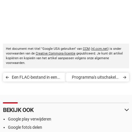
Het document met titel "Google USA gebruiken" van
CCM
(
nl.ccm.net
) is onder
voorwaarden van de
Creative Commons-licentie
gepubliceerd. Je kunt dit artikel
kopiëren en kopieën van het artikel aanpassen volgens onze algemene
voorwaarden.
Een FLAC-bestand in een
Programma's uitschakelen
MP3-bestand omzetten
tijdens het opstarten in
Windows Vista, 7 en 8
BEKIJK OOK
Google play verwijderen
Google foto's delen