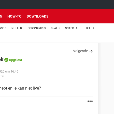
EN
HOW-TO
DOWNLOADS
S 10
NETFLIX
CORONAVIRUS
GRATIS
SNAPCHAT
TIKTOK
Volgende
ok
Opgelost
2020 om 16:46
:56
hebt en je kan niet live?