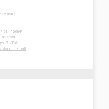
este reactie
e
tips -Internet
 -Internet
ips -TikTok
nloads - Email