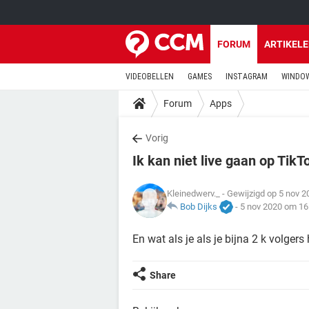
FORUM
ARTIKEL
VIDEOBELLEN
GAMES
INSTAGRAM
WINDOW
Forum
Apps
Vorig
Ik kan niet live gaan op TikT
Kleinedwerv._
- Gewijzigd op 5 nov 
Bob Dijks
-
5 nov 2020 om 16
En wat als je als je bijna 2 k volgers 
Share