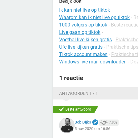
Bekijk ook:
Ik kan niet live op tiktok
Waarom kan ik niet live op tiktok
- B
1000 volgers op tiktok
- Beste reacti
Live gaan op tiktok
-
Voetbal live kijken gratis
-
Praktische 
Ufc live kijken gratis
-
Praktische tips
Tiktok account maken
-
Praktische t
Windows live mail downloaden
-
Dow
1 reactie
ANTWOORDEN 1 / 1
Beste antwoord
Bob Dijks
7.802
5 nov 2020 om 16:56