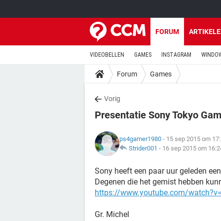
FORUM
ARTIKEL
VIDEOBELLEN
GAMES
INSTAGRAM
WINDOW
Forum
Games
Vorig
Presentatie Sony Tokyo Ga
ps4gamer1980
- 15 sep 2015 om 17
Strider001
-
16 sep 2015 om 16:2
Sony heeft een paar uur geleden ee
Degenen die het gemist hebben kunne
https://www.youtube.com/watch?
Gr. Michel