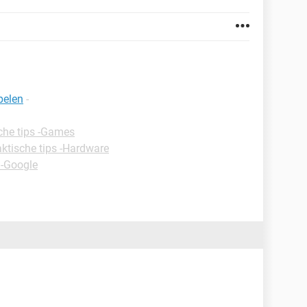
pelen
-
che tips -Games
aktische tips -Hardware
 -Google