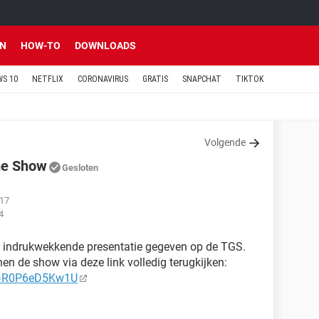
EN
HOW-TO
DOWNLOADS
S 10
NETFLIX
CORONAVIRUS
GRATIS
SNAPCHAT
TIKTOK
Volgende
me Show
Gesloten
:17
4
n indrukwekkende presentatie gegeven op de TGS.
n de show via deze link volledig terugkijken:
v=R0P6eD5Kw1U