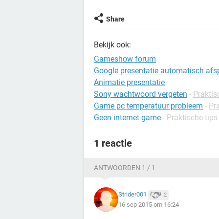
Share
Bekijk ook:
Gameshow forum
Google presentatie automatisch afs
Animatie presentatie
-
Sony wachtwoord vergeten
-
Praktis
Game pc temperatuur probleem
-
Pr
Geen internet game
-
Praktische tips
1 reactie
ANTWOORDEN 1 / 1
Strider001
2
16 sep 2015 om 16:24