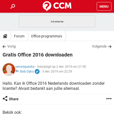
MENU
HOME
VIDEOBELLEN
GAMES
HOW-TO
Forum
Office-programma's
INSTAGRAM
WINDOWS 10
VIDEOBELLEN
GAMES
DOWNLOADS
Vorig
Volgende
NETFLIX
CORONAVIRUS
INSTAGRAM
WINDOWS 10
Gratis Office 2016 downloaden
GRATIS
VIDEOBELLEN
SNAPCHAT
GAMES
FORUM
NETFLIX
CORONAVIRUS
TIKTOK
INSTAGRAM
WINDOWS 10
veroniqueske
- Gewijzigd op 2 dec 2019 om 21:50
GRATIS
VIDEOBELLEN
SNAPCHAT
GAMES
ARTIKELEN
Bob Dijks
-
3 dec 2019 om 22:29
NETFLIX
CORONAVIRUS
TIKTOK
INSTAGRAM
WINDOWS 10
GRATIS
VIDEOBELLEN
SNAPCHAT
GAMES
Hallo. Kan ik Office 2016 Nederlands downloaden zonder
NETFLIX
CORONAVIRUS
licentie? Alvast bedankt aan jullie allemaal.
TIKTOK
INSTAGRAM
WINDOWS 10
GRATIS
SNAPCHAT
NETFLIX
CORONAVIRUS
Share
TIKTOK
GRATIS
SNAPCHAT
Bekijk ook: