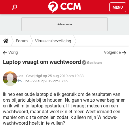
MENU
HOME
VIDEOBELLEN
GAMES
HOW-TO
Forum
Virussen/beveiliging
INSTAGRAM
WINDOWS 10
VIDEOBELLEN
GAMES
DOWNLOADS
Vorig
Volgende
NETFLIX
CORONAVIRUS
INSTAGRAM
WINDOWS 10
Laptop vraagt om wachtwoord
GRATIS
VIDEOBELLEN
SNAPCHAT
GAMES
Gesloten
FORUM
NETFLIX
CORONAVIRUS
TIKTOK
INSTAGRAM
WINDOWS 10
Jos
- Gewijzigd op 25 aug 2019 om 19:38
GRATIS
VIDEOBELLEN
SNAPCHAT
GAMES
ARTIKELEN
Jos -
29 aug 2019 om 07:32
NETFLIX
CORONAVIRUS
TIKTOK
INSTAGRAM
WINDOWS 10
GRATIS
VIDEOBELLEN
SNAPCHAT
GAMES
Ik heb een oude laptop die ik gebruik om de resultaten van
NETFLIX
CORONAVIRUS
ons biljartclubje bij te houden. Nu gaan we zo weer beginnen
TIKTOK
INSTAGRAM
WINDOWS 10
en ik wil mijn laptop opstarten. Hij vraagt meteen om een
GRATIS
SNAPCHAT
wachtwoord, maar dat weet ik niet meer. Weet iemand een
NETFLIX
CORONAVIRUS
TIKTOK
manier om dit te omzeilen zodat ik alleen mijn Windows-
GRATIS
SNAPCHAT
wachtwoord hoeft in te vullen?