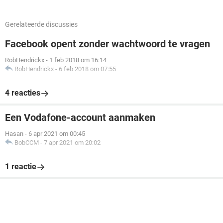
Gerelateerde discussies
Facebook opent zonder wachtwoord te vragen
RobHendrickx
-
1 feb 2018 om 16:14
RobHendrickx
-
6 feb 2018 om 07:55
4 reacties
Een Vodafone-account aanmaken
Hasan
-
6 apr 2021 om 00:45
BobCCM
-
7 apr 2021 om 20:02
1 reactie