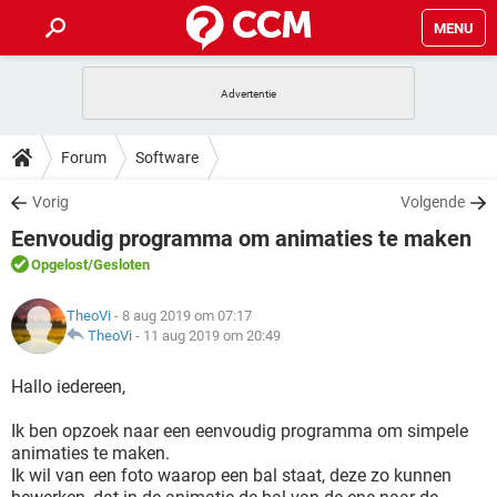
MENU
HOME
VIDEOBELLEN
GAMES
HOW-TO
Forum
Software
INSTAGRAM
WINDOWS 10
VIDEOBELLEN
GAMES
DOWNLOADS
Vorig
Volgende
NETFLIX
CORONAVIRUS
INSTAGRAM
WINDOWS 10
Eenvoudig programma om animaties te maken
GRATIS
VIDEOBELLEN
SNAPCHAT
GAMES
FORUM
NETFLIX
CORONAVIRUS
Opgelost
/Gesloten
TIKTOK
INSTAGRAM
WINDOWS 10
GRATIS
VIDEOBELLEN
SNAPCHAT
GAMES
ARTIKELEN
NETFLIX
TheoVi
- 8 aug 2019 om 07:17
CORONAVIRUS
TIKTOK
INSTAGRAM
WINDOWS 10
TheoVi
-
11 aug 2019 om 20:49
GRATIS
VIDEOBELLEN
SNAPCHAT
GAMES
NETFLIX
CORONAVIRUS
Hallo iedereen,
TIKTOK
INSTAGRAM
WINDOWS 10
GRATIS
SNAPCHAT
Ik ben opzoek naar een eenvoudig programma om simpele
NETFLIX
CORONAVIRUS
TIKTOK
animaties te maken.
GRATIS
SNAPCHAT
Ik wil van een foto waarop een bal staat, deze zo kunnen