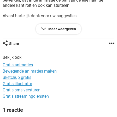
bewerken, dat in de animatie de bal van de ene naar de
TIKTOK
andere kant rolt en ook kan stuiteren.
Alvast hartelijk dank voor uw suggesties.
MVG
Meer weergeven
Theo
Share
Bekijk ook:
Gratis animaties
Bewegende animaties maken
Sketchup gratis
Gratis illustrator
Gratis sms versturen
Gratis streamingdiensten
1 reactie