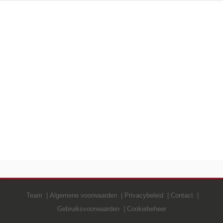
Team
Algemene voorwaarden
Privacybeleid
Contact
Gebruiksvoorwaarden
Cookiebeheer