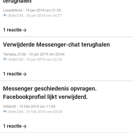
terughalen
Laradettore
-
19 jan 2019 om 21:55
BobCCM
-
20 jan 2019 om 04:37
1 reactie
Verwijderde Messenger-chat terughalen
Tamara_3136
-
10 jan 2019 om 20:04
BobCCM
-
10 jan 2019 om 22:24
1 reactie
Messenger geschiedenis opvragen.
Facebookprofiel lijkt verwijderd.
HildeVE
-
19 feb 2019 om 11:05
BobCCM
-
21 feb 2019 om 05:00
1 reactie