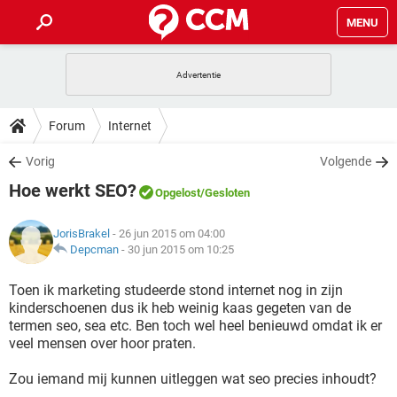
MENU
HOME
VIDEOBELLEN
GAMES
HOW-TO
Forum
Internet
INSTAGRAM
WINDOWS 10
VIDEOBELLEN
GAMES
DOWNLOADS
Vorig
Volgende
NETFLIX
CORONAVIRUS
INSTAGRAM
WINDOWS 10
Hoe werkt SEO?
GRATIS
VIDEOBELLEN
SNAPCHAT
GAMES
Opgelost
/Gesloten
FORUM
NETFLIX
CORONAVIRUS
TIKTOK
INSTAGRAM
WINDOWS 10
JorisBrakel
- 26 jun 2015 om 04:00
GRATIS
VIDEOBELLEN
SNAPCHAT
GAMES
ARTIKELEN
Depcman
-
30 jun 2015 om 10:25
NETFLIX
CORONAVIRUS
TIKTOK
INSTAGRAM
WINDOWS 10
GRATIS
VIDEOBELLEN
SNAPCHAT
GAMES
Toen ik marketing studeerde stond internet nog in zijn
NETFLIX
CORONAVIRUS
kinderschoenen dus ik heb weinig kaas gegeten van de
TIKTOK
INSTAGRAM
WINDOWS 10
termen seo, sea etc. Ben toch wel heel benieuwd omdat ik er
GRATIS
SNAPCHAT
veel mensen over hoor praten.
NETFLIX
CORONAVIRUS
TIKTOK
GRATIS
SNAPCHAT
Zou iemand mij kunnen uitleggen wat seo precies inhoudt?