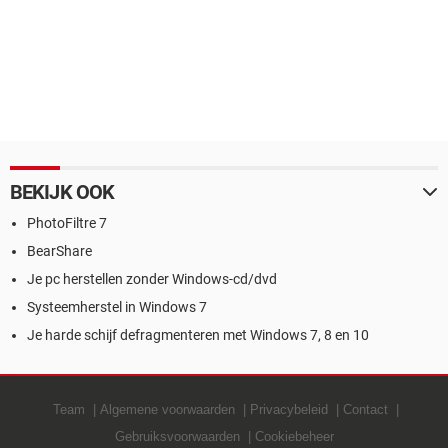
BEKIJK OOK
PhotoFiltre 7
BearShare
Je pc herstellen zonder Windows-cd/dvd
Systeemherstel in Windows 7
Je harde schijf defragmenteren met Windows 7, 8 en 10
Team
Algemene voorwaarden
Privacybeleid
Contact
Gebruiksvoorwaarden
Cookiebeheer