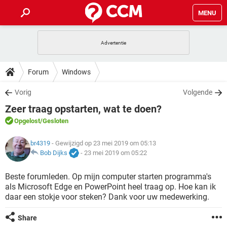
MENU
HOME
VIDEOBELLEN
GAMES
HOW-TO
Forum
Windows
INSTAGRAM
WINDOWS 10
VIDEOBELLEN
GAMES
DOWNLOADS
Vorig
Volgende
NETFLIX
CORONAVIRUS
INSTAGRAM
WINDOWS 10
Zeer traag opstarten, wat te doen?
GRATIS
VIDEOBELLEN
SNAPCHAT
GAMES
FORUM
NETFLIX
CORONAVIRUS
Opgelost
/Gesloten
TIKTOK
INSTAGRAM
WINDOWS 10
GRATIS
VIDEOBELLEN
SNAPCHAT
GAMES
ARTIKELEN
br4319
- Gewijzigd op 23 mei 2019 om 05:13
NETFLIX
CORONAVIRUS
TIKTOK
INSTAGRAM
WINDOWS 10
Bob Dijks
-
23 mei 2019 om 05:22
GRATIS
VIDEOBELLEN
SNAPCHAT
GAMES
NETFLIX
CORONAVIRUS
Beste forumleden. Op mijn computer starten programma's
TIKTOK
INSTAGRAM
WINDOWS 10
als Microsoft Edge en PowerPoint heel traag op. Hoe kan ik
GRATIS
SNAPCHAT
daar een stokje voor steken? Dank voor uw medewerking.
NETFLIX
CORONAVIRUS
TIKTOK
GRATIS
SNAPCHAT
Share