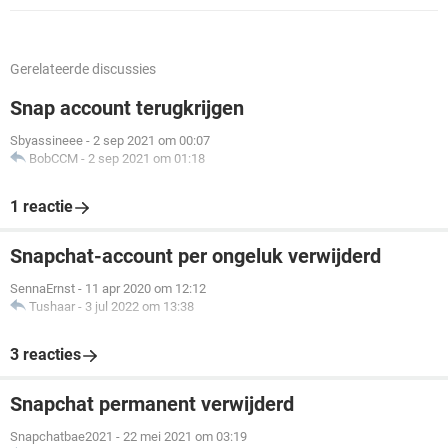
Gerelateerde discussies
Snap account terugkrijgen
Sbyassineee
-
2 sep 2021 om 00:07
BobCCM
-
2 sep 2021 om 01:18
1 reactie
Snapchat-account per ongeluk verwijderd
SennaErnst
-
11 apr 2020 om 12:12
Tushaar
-
3 jul 2022 om 13:38
3 reacties
Snapchat permanent verwijderd
Snapchatbae2021
-
22 mei 2021 om 03:19