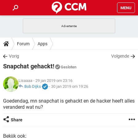
MENU
HOME
VIDEOBELLEN
GAMES
HOW-TO
Forum
Apps
INSTAGRAM
WINDOWS 10
VIDEOBELLEN
GAMES
DOWNLOADS
Vorig
Volgende
NETFLIX
CORONAVIRUS
INSTAGRAM
WINDOWS 10
Snapchat gehackt!
GRATIS
VIDEOBELLEN
SNAPCHAT
GAMES
Gesloten
FORUM
NETFLIX
CORONAVIRUS
TIKTOK
INSTAGRAM
WINDOWS 10
Lisaaaa
- 29 jan 2019 om 23:16
GRATIS
VIDEOBELLEN
SNAPCHAT
GAMES
ARTIKELEN
Bob Dijks
-
30 jan 2019 om 19:26
NETFLIX
CORONAVIRUS
TIKTOK
INSTAGRAM
WINDOWS 10
GRATIS
VIDEOBELLEN
SNAPCHAT
GAMES
Goedendag, mn snapchat is gehackt en de hacker heeft alles
NETFLIX
CORONAVIRUS
veranderd wat nu?
TIKTOK
INSTAGRAM
WINDOWS 10
GRATIS
SNAPCHAT
NETFLIX
CORONAVIRUS
Share
TIKTOK
GRATIS
SNAPCHAT
Bekijk ook: