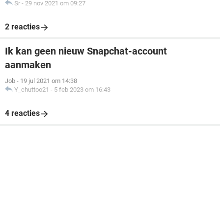
Sr
-
29 nov 2021 om 09:27
2 reacties
Ik kan geen nieuw Snapchat-account
aanmaken
Job
-
19 jul 2021 om 14:38
Y_chuttoo21
-
5 feb 2023 om 16:43
4 reacties