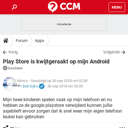
MENU
HOME
VIDEOBELLEN
GAMES
HOW-TO
Forum
Apps
INSTAGRAM
WINDOWS 10
VIDEOBELLEN
GAMES
DOWNLOADS
Vorig
Volgende
NETFLIX
CORONAVIRUS
INSTAGRAM
WINDOWS 10
Play Store is kwijtgeraakt op mijn Android
GRATIS
VIDEOBELLEN
SNAPCHAT
GAMES
FORUM
NETFLIX
CORONAVIRUS
Gesloten
TIKTOK
INSTAGRAM
WINDOWS 10
GRATIS
VIDEOBELLEN
SNAPCHAT
GAMES
ARTIKELEN
Nimco
- Gewijzigd op 30 sep 2018 om 02:08
NETFLIX
CORONAVIRUS
TIKTOK
INSTAGRAM
WINDOWS 10
Bob Dijks
-
30 sep 2018 om 02:09
GRATIS
VIDEOBELLEN
SNAPCHAT
GAMES
NETFLIX
CORONAVIRUS
Mijn twee kinderen spelen vaak op mijn telefoon en nu
TIKTOK
INSTAGRAM
WINDOWS 10
hebben ze de google playstore verwijderd kunnen jullie
GRATIS
SNAPCHAT
asjeblieft ervoor zorgen dat ik snel weer mijn eigen telefoon
NETFLIX
CORONAVIRUS
TIKTOK
leuker kan gebruiken
GRATIS
SNAPCHAT