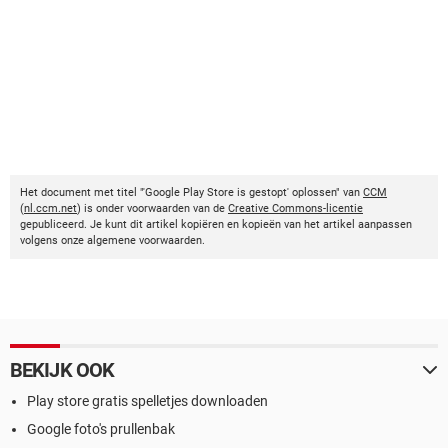
Het document met titel "'Google Play Store is gestopt' oplossen" van
CCM
(
nl.ccm.net
) is onder voorwaarden van de
Creative Commons-licentie
gepubliceerd. Je kunt dit artikel kopiëren en kopieën van het artikel aanpassen
volgens onze algemene voorwaarden.
BEKIJK OOK
Play store gratis spelletjes downloaden
Google foto's prullenbak