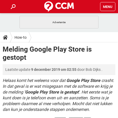
MENU
HOME
VIDEOBELLEN
GAMES
HOW-TO
How-to
INSTAGRAM
WINDOWS 10
VIDEOBELLEN
GAMES
DOWNLOADS
Melding Google Play Store is
NETFLIX
CORONAVIRUS
INSTAGRAM
WINDOWS 10
gestopt
GRATIS
VIDEOBELLEN
SNAPCHAT
GAMES
FORUM
NETFLIX
CORONAVIRUS
TIKTOK
INSTAGRAM
WINDOWS 10
Laatste update
9 december 2019 om 02:55
door
Bob Dijks
.
GRATIS
VIDEOBELLEN
SNAPCHAT
GAMES
ARTIKELEN
NETFLIX
CORONAVIRUS
TIKTOK
INSTAGRAM
WINDOWS 10
Helaas komt het weleens voor dat
Google Play Store
crasht.
GRATIS
VIDEOBELLEN
SNAPCHAT
GAMES
In dat geval is er wat misgegaan met de software en krijg je
NETFLIX
CORONAVIRUS
de melding
'Google Play Store is gestopt'
. Het eerste wat je
TIKTOK
INSTAGRAM
WINDOWS 10
kunt doen is je telefoon even uit- en aanzetten. Soms is je
GRATIS
SNAPCHAT
NETFLIX
CORONAVIRUS
probleem daarmee al mee verholpen. Mocht dat niet lukken
TIKTOK
dan kun je onderstaande stappen ondernemen.
GRATIS
SNAPCHAT