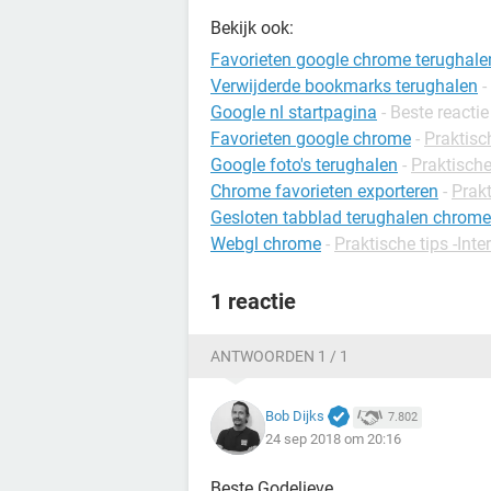
Bekijk ook:
Favorieten google chrome terughale
Verwijderde bookmarks terughalen
-
Google nl startpagina
- Beste reactie
Favorieten google chrome
-
Praktisc
Google foto's terughalen
-
Praktische
Chrome favorieten exporteren
-
Prakt
Gesloten tabblad terughalen chrome
Webgl chrome
-
Praktische tips -Inte
1 reactie
ANTWOORDEN 1 / 1
Bob Dijks
7.802
24 sep 2018 om 20:16
Beste Godelieve,