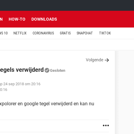
EN
HOW-TO
DOWNLOADS
S 10
NETFLIX
CORONAVIRUS
GRATIS
SNAPCHAT
TIKTOK
Volgende
tegels verwijderd
Gesloten
op 24 sep 2018 om 20:16
0:16
xpolorer en google tegel verwijderd en kan nu