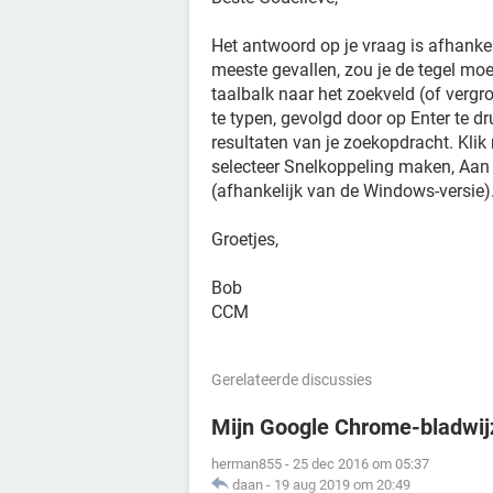
Het antwoord op je vraag is afhankel
meeste gevallen, zou je de tegel mo
taalbalk naar het zoekveld (of vergro
te typen, gevolgd door op Enter te d
resultaten van je zoekopdracht. Kl
selecteer Snelkoppeling maken, Aan
(afhankelijk van de Windows-versie)
Groetjes,
Bob
CCM
Gerelateerde discussies
Mijn Google Chrome-bladwijz
herman855
-
25 dec 2016 om 05:37
daan
-
19 aug 2019 om 20:49