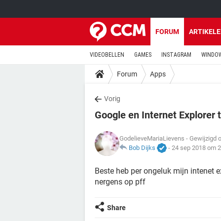
FORUM
ARTIKEL
VIDEOBELLEN
GAMES
INSTAGRAM
WINDOW
Forum
Apps
Vorig
Google en Internet Explorer 
GodelieveMariaLievens
- Gewijzigd 
Bob Dijks
-
24 sep 2018 om 2
Beste heb per ongeluk mijn intenet e
nergens op pff
Share