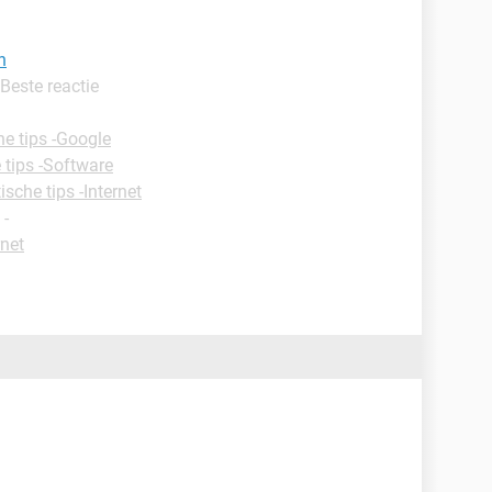
n
 Beste reactie
he tips -Google
 tips -Software
ische tips -Internet
-
rnet